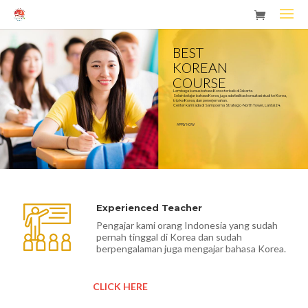
BEST
KOREAN
COURSE
Lembaga kursus bahasa Korea terbaik di Jakarta.
Selain belajar bahasa Korea, juga ada fasilitas konsultasi studi ke Korea,
trip ke Korea, dan penerjemahan.
Center kami ada di Sampoerna Strategic-North Tower, Lantai 24.
APPLY NOW
Experienced Teacher
Pengajar kami orang Indonesia yang sudah
pernah tinggal di Korea dan sudah
berpengalaman juga mengajar bahasa Korea.
CLICK HERE