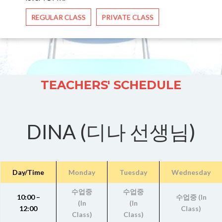
REGULAR CLASS
PRIVATE CLASS
TEACHERS' SCHEDULE
DINA (디나 선생님)
Day/Time
Monday
Tuesday
Wednesday
수업중
수업중
10:00 –
수업중 (In
(In
(In
12:00
Class)
Class)
Class)