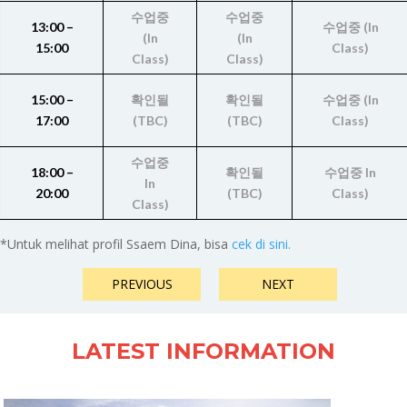
수업중
수업중
13:00 –
수업중 (In
(In
(In
15:00
Class)
Class)
Class)
15:00 –
확인될
확인될
수업중 (In
17:00
(TBC)
(TBC)
Class)
수업중
18:00 –
확인될
수업중 In
In
20:00
(TBC)
Class)
Class)
*Untuk melihat profil Ssaem Dina, bisa
cek di sini.
PREVIOUS
NEXT
LATEST INFORMATION