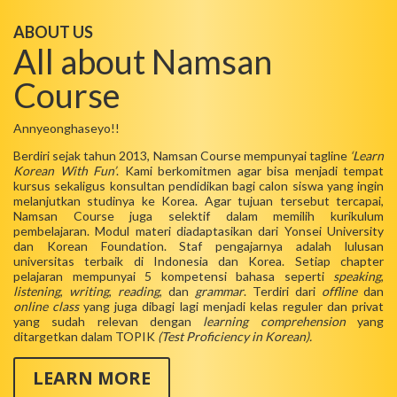
ABOUT US
All about Namsan
Course
Annyeonghaseyo!!
Berdiri sejak tahun 2013, Namsan Course mempunyai tagline
‘Learn
Korean With Fun’
. Kami berkomitmen agar bisa menjadi tempat
kursus sekaligus konsultan pendidikan bagi calon siswa yang ingin
melanjutkan studinya ke Korea. Agar tujuan tersebut tercapai,
Namsan Course juga selektif dalam memilih kurikulum
pembelajaran. Modul materi diadaptasikan dari Yonsei University
dan Korean Foundation. Staf pengajarnya adalah lulusan
universitas terbaik di Indonesia dan Korea. Setiap chapter
pelajaran mempunyai 5 kompetensi bahasa seperti
speaking
,
listening
,
writing
,
reading
, dan
grammar
. Terdiri dari
offline
dan
online class
yang juga dibagi lagi menjadi kelas reguler dan privat
yang sudah relevan dengan
learning comprehension
yang
ditargetkan dalam TOPIK
(Test Proficiency in Korean).
LEARN MORE