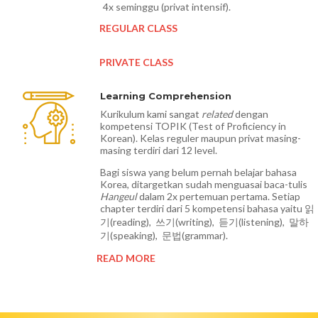
4x seminggu (privat intensif).
REGULAR CLASS
PRIVATE CLASS
Learning Comprehension
Kurikulum kami sangat
related
dengan
kompetensi TOPIK (Test of Proficiency in
Korean). Kelas reguler maupun privat masing-
masing terdiri dari 12 level.
Bagi siswa yang belum pernah belajar bahasa
Korea, ditargetkan sudah menguasai baca-tulis
Hangeul
dalam 2x pertemuan pertama. Setiap
chapter terdiri dari 5 kompetensi bahasa yaitu 읽
기(reading), 쓰기(writing), 듣기(listening), 말하
기(speaking), 문법(grammar).
READ MORE