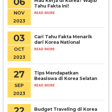
06
Mau Kerja di Korea? Wajib
Tahu Fakta Ini!
NOV
READ MORE
2023
03
Cari Tahu Fakta Menarik
dari Korea National
Foundation Day
OCT
READ MORE
2023
27
Tips Mendapatkan
Beasiswa di Korea Selatan
Tahun 2024
SEP
READ MORE
2023
22
Budget Traveling di Korea