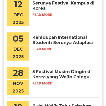
12
Serunya Festival Kampus di
Korea
DEC
READ MORE
2025
05
Kehidupan International
Student: Serunya Adaptasi
di Korea
DEC
READ MORE
2025
28
5 Festival Musim Dingin di
Korea yang Wajib Chingu
Kunjungi
NOV
READ MORE
2025