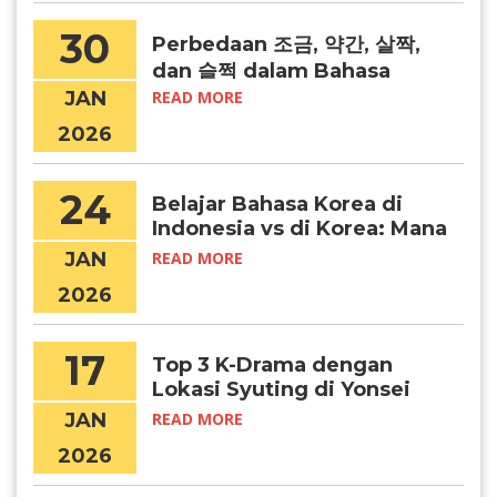
30
Perbedaan 조금, 약간, 살짝,
dan 슬쩍 dalam Bahasa
Korea
JAN
READ MORE
2026
24
Belajar Bahasa Korea di
Indonesia vs di Korea: Mana
yang Lebih Efektif?
JAN
READ MORE
2026
17
Top 3 K-Drama dengan
Lokasi Syuting di Yonsei
University
JAN
READ MORE
2026