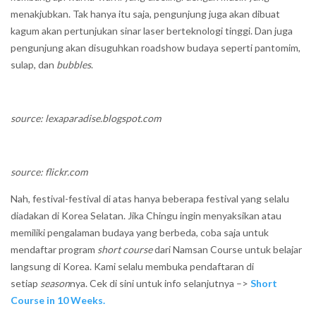
menakjubkan. Tak hanya itu saja, pengunjung juga akan dibuat
kagum akan pertunjukan sinar laser berteknologi tinggi. Dan juga
pengunjung akan disuguhkan roadshow budaya seperti pantomim,
sulap, dan
bubbles
.
source: lexaparadise.blogspot.com
source: flickr.com
Nah, festival-festival di atas hanya beberapa festival yang selalu
diadakan di Korea Selatan. Jika Chingu ingin menyaksikan atau
memiliki pengalaman budaya yang berbeda, coba saja untuk
mendaftar program
short course
dari Namsan Course untuk belajar
langsung di Korea. Kami selalu membuka pendaftaran di
setiap
season
nya. Cek di sini untuk info selanjutnya –>
Short
Course in 10 Weeks.