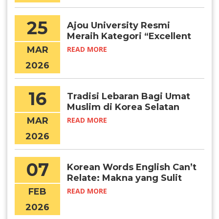
25
Ajou University Resmi
Meraih Kategori “Excellent
Certified University” (IEQAS)
MAR
READ MORE
2026–2027
2026
16
Tradisi Lebaran Bagi Umat
Muslim di Korea Selatan
MAR
READ MORE
2026
07
Korean Words English Can’t
Relate: Makna yang Sulit
Diterjemahkan
FEB
READ MORE
2026