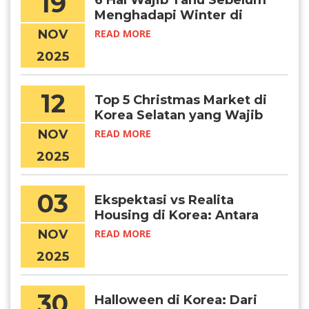
19
6 Hal Wajib Tahu Sebelum
Menghadapi Winter di
Korea
NOV
READ MORE
2025
12
Top 5 Christmas Market di
Korea Selatan yang Wajib
Kamu Kunjungi, Chingu!
NOV
READ MORE
2025
03
Ekspektasi vs Realita
Housing di Korea: Antara
Foto Dabang dan Kondisi
NOV
READ MORE
Sebenarnya
2025
30
Halloween di Korea: Dari