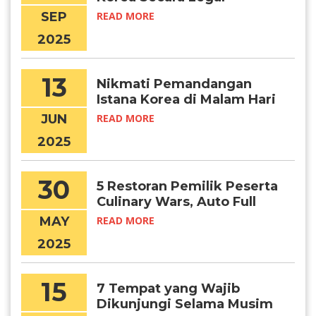
SEP
READ MORE
2025
13
Nikmati Pemandangan
Istana Korea di Malam Hari
Lewat Program Ini
JUN
READ MORE
2025
30
5 Restoran Pemilik Peserta
Culinary Wars, Auto Full
Booked!
MAY
READ MORE
2025
15
7 Tempat yang Wajib
Dikunjungi Selama Musim