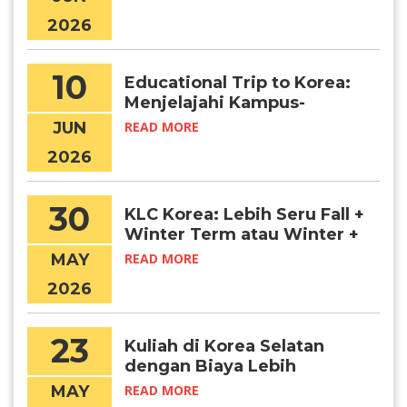
di Korea
2026
10
Educational Trip to Korea:
Menjelajahi Kampus-
Kampus Terbaik di Korea
JUN
READ MORE
Selatan Secara Langsung
2026
30
KLC Korea: Lebih Seru Fall +
Winter Term atau Winter +
Spring Term?
MAY
READ MORE
2026
23
Kuliah di Korea Selatan
dengan Biaya Lebih
Terjangkau? Daejeon
MAY
READ MORE
Jawabannya!