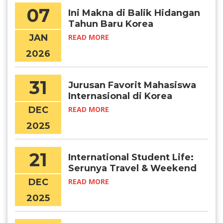
07
Ini Makna di Balik Hidangan
Tahun Baru Korea
JAN
READ MORE
2026
31
Jurusan Favorit Mahasiswa
Internasional di Korea
DEC
READ MORE
2025
21
International Student Life:
Serunya Travel & Weekend
Getaways di Korea
DEC
READ MORE
2025