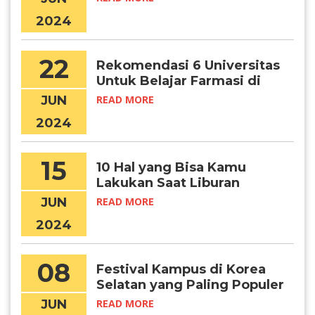
2024
22
Rekomendasi 6 Universitas
Untuk Belajar Farmasi di
Korea
JUN
READ MORE
2024
15
10 Hal yang Bisa Kamu
Lakukan Saat Liburan
Musim Panas di Korea
JUN
READ MORE
Selatan
2024
08
Festival Kampus di Korea
Selatan yang Paling Populer
JUN
READ MORE