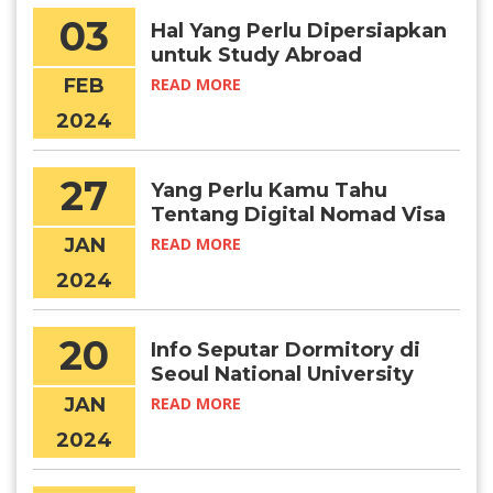
03
Hal Yang Perlu Dipersiapkan
untuk Study Abroad
FEB
READ MORE
2024
27
Yang Perlu Kamu Tahu
Tentang Digital Nomad Visa
Korea
JAN
READ MORE
2024
20
Info Seputar Dormitory di
Seoul National University
JAN
READ MORE
2024