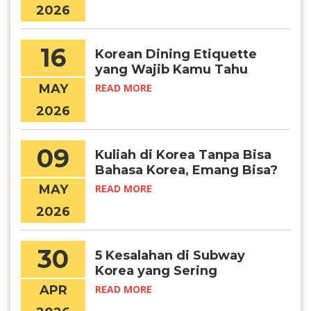
2026
16
Korean Dining Etiquette
yang Wajib Kamu Tahu
Sebelum Makan Bareng
MAY
READ MORE
Orang Kore
2026
09
Kuliah di Korea Tanpa Bisa
Bahasa Korea, Emang Bisa?
MAY
READ MORE
2026
30
5 Kesalahan di Subway
Korea yang Sering
Dilakukan Turis
APR
READ MORE