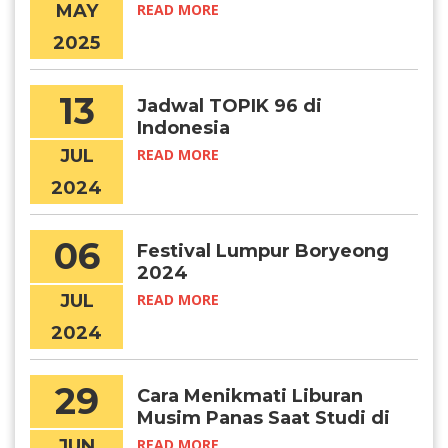
Panas di Korea
MAY
READ MORE
2025
13
Jadwal TOPIK 96 di
Indonesia
JUL
READ MORE
2024
06
Festival Lumpur Boryeong
2024
JUL
READ MORE
2024
29
Cara Menikmati Liburan
Musim Panas Saat Studi di
Korea
JUN
READ MORE