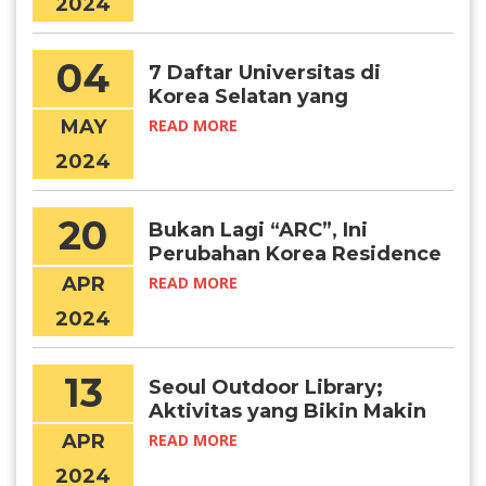
2024
04
7 Daftar Universitas di
Korea Selatan yang
Menawarkan Program
MAY
READ MORE
Summer School
2024
20
Bukan Lagi “ARC”, Ini
Perubahan Korea Residence
Card yang Perlu Kamu Tahu
APR
READ MORE
2024
13
Seoul Outdoor Library;
Aktivitas yang Bikin Makin
Produktif di 2024
APR
READ MORE
2024