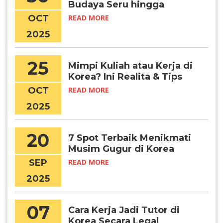
Budaya Seru hingga
Tragedi Itaewon, dan
OCT
READ MORE
Pelajaran untuk Pelajar
2025
25
Mimpi Kuliah atau Kerja di
Korea? Ini Realita & Tips
Suksesnya, Chingudeul!
OCT
READ MORE
2025
20
7 Spot Terbaik Menikmati
Musim Gugur di Korea
Selatan
SEP
READ MORE
2025
07
Cara Kerja Jadi Tutor di
Korea Secara Legal