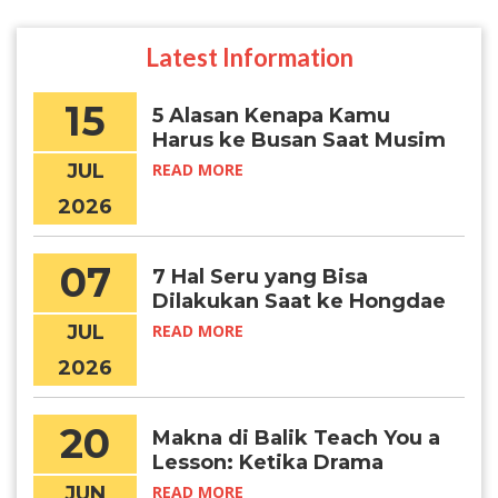
Latest Information
15
5 Alasan Kenapa Kamu
Harus ke Busan Saat Musim
Panas
JUL
READ MORE
2026
07
7 Hal Seru yang Bisa
Dilakukan Saat ke Hongdae
JUL
READ MORE
2026
20
Makna di Balik Teach You a
Lesson: Ketika Drama
Menjadi Awal Mimpi Belajar
JUN
READ MORE