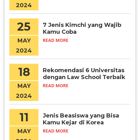
2024
25
7 Jenis Kimchi yang Wajib
Kamu Coba
MAY
READ MORE
2024
18
Rekomendasi 6 Universitas
dengan Law School Terbaik
di Korea
MAY
READ MORE
2024
11
Jenis Beasiswa yang Bisa
Kamu Kejar di Korea
University
MAY
READ MORE