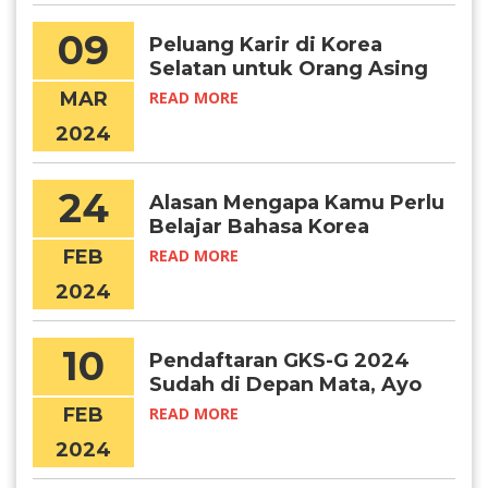
09
Peluang Karir di Korea
Selatan untuk Orang Asing
MAR
READ MORE
2024
24
Alasan Mengapa Kamu Perlu
Belajar Bahasa Korea
FEB
READ MORE
2024
10
Pendaftaran GKS-G 2024
Sudah di Depan Mata, Ayo
Persiapkan Diri!
FEB
READ MORE
2024