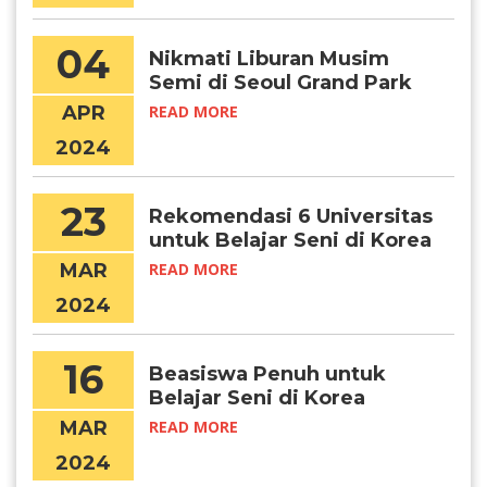
04
Nikmati Liburan Musim
Semi di Seoul Grand Park
APR
READ MORE
2024
23
Rekomendasi 6 Universitas
untuk Belajar Seni di Korea
MAR
READ MORE
2024
16
Beasiswa Penuh untuk
Belajar Seni di Korea
Selatan
MAR
READ MORE
2024