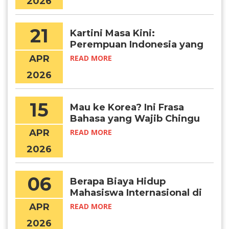
2026
21
Kartini Masa Kini:
Perempuan Indonesia yang
Menembus Batas Lewat
APR
READ MORE
Pendidikan Global
2026
15
Mau ke Korea? Ini Frasa
Bahasa yang Wajib Chingu
Ketahui!
APR
READ MORE
2026
06
Berapa Biaya Hidup
Mahasiswa Internasional di
Seoul per Bulan?
APR
READ MORE
2026