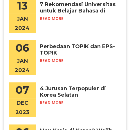
13
7 Rekomendasi Universitas
untuk Belajar Bahasa di
Korea
JAN
READ MORE
2024
06
Perbedaan TOPIK dan EPS-
TOPIK
JAN
READ MORE
2024
07
4 Jurusan Terpopuler di
Korea Selatan
DEC
READ MORE
2023