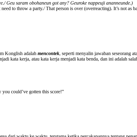
e./ Geu saram obohaneun got any? Geuroke nappeuji ananneunde.)
eed to throw a party./ That person is over (overreacting). It’s not as b
lam Konglish adalah
mencontek
, seperti menyalin jawaban seseorang a
adi kata kerja, atau kata kerja menjadi kata benda, dan ini adalah sala
 you could’ve gotten this score!”
ea dari waktu ke waktu, terutama ketika percakapannya tentang penam