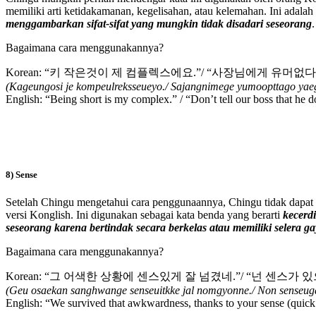
memiliki arti ketidakamanan, kegelisahan, atau kelemahan. Ini adala
menggambarkan sifat-sifat yang mungkin tidak disadari seseorang
.
Bagaimana cara menggunakannya?
Korean: “키 작은것이 제 컴플렉스에요.”/ “사장님에게 유머없
(Kageungosi je kompeulreksseueyo./ Sajangnimege yumoopttago yaeg
English: “Being short is my complex.” / “Don’t tell our boss that he d
8) Sense
Setelah Chingu mengetahui cara penggunaannya, Chingu tidak dapat
versi Konglish. Ini digunakan sebagai kata benda yang berarti
kecerd
seseorang karena bertindak secara berkelas atau memiliki selera g
Bagaimana cara menggunakannya?
Korean: “그 어색한 상황에 센스있게 잘 넘겼네.”/ “넌 센스가
(Geu osaekan sanghwange senseuitkke jal nomgyonne./ Non senseuga 
English: “We survived that awkwardness, thanks to your sense (quick t