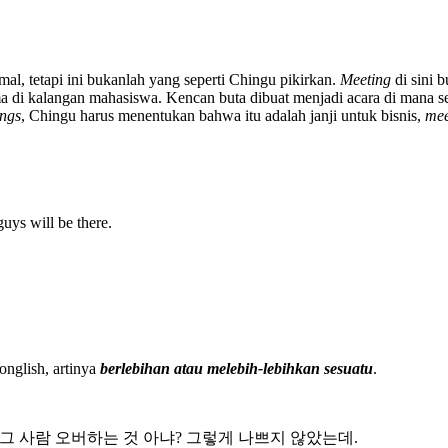
rmal, tetapi ini bukanlah yang seperti Chingu pikirkan.
Meeting
di sini 
ma di kalangan mahasiswa. Kencan buta dibuat menjadi acara di mana
ings
, Chingu harus menentukan bahwa itu adalah janji untuk bisnis,
mee
guys will be there.
Konglish, artinya
berlebihan atau melebih-lebihkan sesuatu
.
 / 그 사람 오버하는 것 아냐? 그렇게 나쁘지 않았는데.