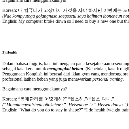
Bagaimana cara menggunakannya?
Korean: 내 컴퓨터가 고장나서 새것을 사야 하지만 이번에는 
(Nae kompyutoga gojangnaso saegoseul saya hajiman iboneneun not
English: My computer broke down so I need to buy a new one but this
3) Health
Dalam bahasa Inggris, kata ini mengacu pada kesejahteraan seseorang
sebagai kata kerja untuk
mengangkat beban
. (Kebetulan, kata Kongli
Penggunaan Konglish ini berasal dari iklan gym yang mendorong or
profesional latihan beban yang juga menawarkan
personal traning
.
Bagaimana cara menggunakannya?
Korean: “몸매관리를 어떻게해?” “헬스해.”/ “헬스 다녀.”
(“Mommaegwalrireul ottokehae?””Helseuhae.”/ “ Helseu danyo.”)
English: “What do you do to stay in shape?” “I do health (weight traini