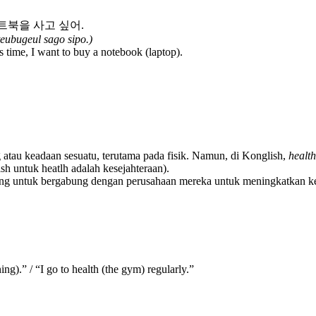
노트북을 사고 싶어.
eubugeul sago sipo.)
 time, I want to buy a notebook (laptop).
 atau keadaan sesuatu, terutama pada fisik. Namun, di Konglish,
health
sh untuk heatlh adalah kesejahteraan).
ang untuk bergabung dengan perusahaan mereka untuk meningkatkan kes
ng).” / “I go to health (the gym) regularly.”