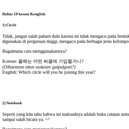
Daftar 10 kosata Konglish.
1) Circle
Tidak, jangan salah paham dulu karena ini tidak mengacu pada bentu
digunakan di perguruan tinggi, mengacu pada berbagai jenis kelompok te
Bagaimana cara menggunakannya?
Korean: 올해는 어떤 써클에 가입할거니?
(Olhaeneun otton ssokeure gaipalgoni?)
English: Which circle will you be joining this year?
2) Notebook
Seperti yang kita tahu bahwa ini maksudnya adalah buku catatan untu
sampai salah bicara ya. ^^