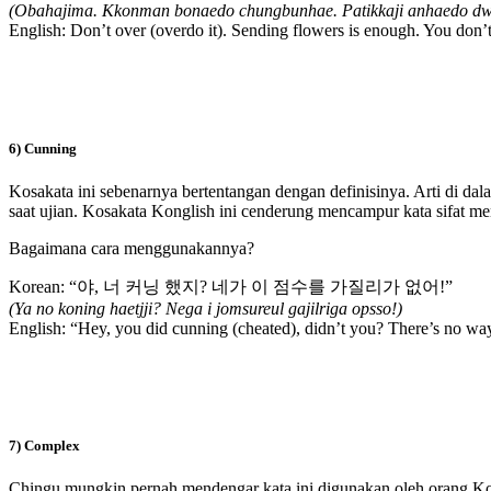
(Obahajima. Kkonman bonaedo chungbunhae. Patikkaji anhaedo dw
English: Don’t over (overdo it). Sending flowers is enough. You don’t n
6) Cunning
Kosakata ini sebenarnya bertentangan dengan definisinya. Arti di da
saat ujian. Kosakata Konglish ini cenderung mencampur kata sifat menj
Bagaimana cara menggunakannya?
Korean: “야, 너 커닝 했지? 네가 이 점수를 가질리가 없어!”
(Ya no koning haetjji? Nega i jomsureul gajilriga opsso!)
English: “Hey, you did cunning (cheated), didn’t you? There’s no way
7) Complex
Chingu mungkin pernah mendengar kata ini digunakan oleh orang Kor