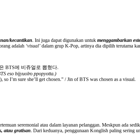
nan/kecantikan
. Ini juga dapat digunakan untuk
menggambarkan estet
orang adalah
‘visual’
dalam grup K-Pop, artinya dia dipilih terutama k
진은 BTS에 비쥬얼로 뽑혔다.
S eso bijyuolro ppopyotta.)
, so I’m sure she’ll get chosen.” / Jin of BTS was chosen as a visual.
 pertemuan seremonial atau dalam layanan pelanggan. Meskpun ada sed
, atau gratisan
. Dari keduanya, penggunaan Konglish paling sering un