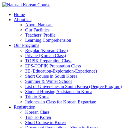
Home
About Us
About Namsan
Our Facilities
Teachers’ Profile
Learning Comprehension
Our Programs
Regular (Korean Class)
Private (Korean Class)
TOPIK Preparation Class
EPS-TOPIK Preparation Class
3E (Education-Exploration-Experience)
Short Course in South Korea
Summer & Winter School
List of Universities in South Korea (Degree Program)
Student Housing Assistance in Korea
Trip to Korea
Indonesian Class for Korean Expatriate
Registration
Korean Class
Trip To Korea
Short Course in Korea
Document Preparation – Study in Korea