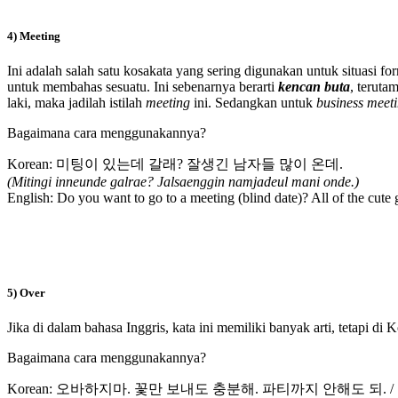
4) Meeting
Ini adalah salah satu kosakata yang sering digunakan untuk situasi fo
untuk membahas sesuatu. Ini sebenarnya berarti
kencan buta
, teruta
laki, maka jadilah istilah
meeting
ini. Sedangkan untuk
business meet
Bagaimana cara menggunakannya?
Korean: 미팅이 있는데 갈래? 잘생긴 남자들 많이 온데.
(Mitingi inneunde galrae? Jalsaenggin namjadeul mani onde.)
English: Do you want to go to a meeting (blind date)? All of the cute 
5) Over
Jika di dalam bahasa Inggris, kata ini memiliki banyak arti, tetapi di 
Bagaimana cara menggunakannya?
Korean: 오바하지마. 꽃만 보내도 충분해. 파티까지 안해도 되.