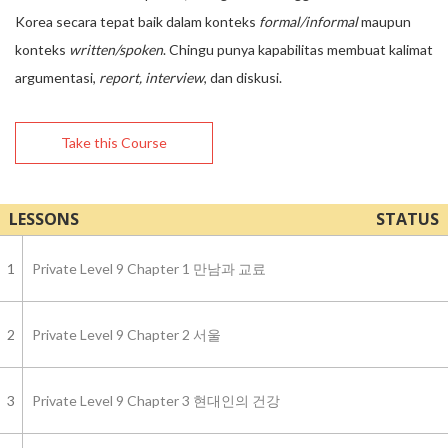
Korea secara tepat baik dalam konteks
formal/informal
maupun
konteks
written/spoken
. Chingu punya kapabilitas membuat kalimat
argumentasi,
report, interview
, dan diskusi.
Take this Course
LESSONS
STATUS
1
Private Level 9 Chapter 1 만남과 교료
2
Private Level 9 Chapter 2 서울
3
Private Level 9 Chapter 3 현대인의 건강