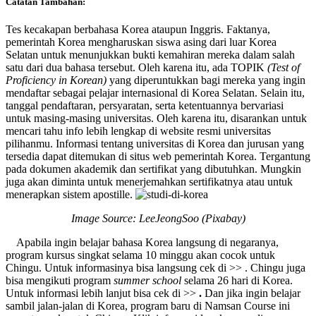
Catatan Tambahan:
Tes kecakapan berbahasa Korea ataupun Inggris.
Faktanya,
pemerintah Korea mengharuskan siswa asing dari luar Korea
Selatan untuk menunjukkan bukti kemahiran mereka dalam salah
satu dari dua bahasa tersebut. Oleh karena itu, ada TOPIK
(Test of
Proficiency in Korean)
yang diperuntukkan bagi mereka yang ingin
mendaftar sebagai pelajar internasional di Korea Selatan.
Selain itu,
tanggal pendaftaran, persyaratan, serta ketentuannya bervariasi
untuk masing-masing universitas. Oleh karena itu, disarankan untuk
mencari tahu info lebih lengkap di website resmi universitas
pilihanmu.
Informasi tentang universitas di Korea dan jurusan yang
tersedia dapat ditemukan di situs web pemerintah Korea. Tergantung
pada dokumen akademik dan sertifikat yang dibutuhkan. Mungkin
juga akan diminta untuk menerjemahkan sertifikatnya atau untuk
menerapkan sistem apostille.
Image Source: LeeJeongSoo (Pixabay)
Apabila ingin belajar bahasa Korea langsung di negaranya,
program kursus singkat selama 10 minggu akan cocok untuk
Chingu. Untuk informasinya bisa langsung cek di >> . Chingu juga
bisa mengikuti program
summer school
selama 26 hari di Korea.
Untuk informasi lebih lanjut bisa cek di >>
.
Dan jika ingin belajar
sambil jalan-jalan di Korea, program baru di Namsan Course ini