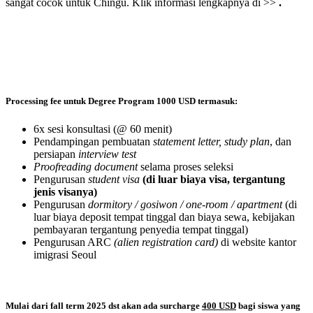
sangat cocok untuk Chingu. Klik informasi lengkapnya di >>
.
Processing fee untuk Degree Program 1000 USD termasuk:
6x sesi konsultasi (@ 60 menit)
Pendampingan pembuatan
statement letter, study plan
, dan
persiapan
interview test
Proofreading document
selama proses seleksi
Pengurusan
student visa
(di luar biaya visa, tergantung
jenis visanya)
Pengurusan
dormitory / gosiwon / one-room / apartment
(di
luar biaya deposit tempat tinggal dan biaya sewa, kebijakan
pembayaran tergantung penyedia tempat tinggal)
Pengurusan ARC
(alien registration card)
di website kantor
imigrasi Seoul
Mulai dari fall term 2025 dst akan ada surcharge
400 USD
bagi siswa yang