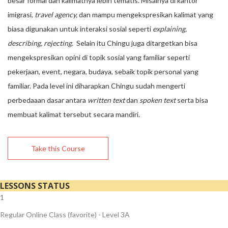
besar formal dan kalimatnya lebih tematis. Misalnya di kantor
imigrasi,
travel agency,
dan mampu mengekspresikan kalimat yang
biasa digunakan untuk interaksi sosial seperti
explaining,
describing, rejecting.
Selain itu Chingu juga ditargetkan bisa
mengekspresikan opini di topik sosial yang familiar seperti
pekerjaan, event, negara, budaya, sebaik topik personal yang
familiar. Pada level ini diharapkan Chingu sudah mengerti
perbedaaan dasar antara
written text
dan
spoken text
serta bisa
membuat kalimat tersebut secara mandiri.
Take this Course
LESSONS
STATUS
1
Regular Online Class (favorite) - Level 3A