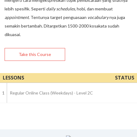
mengerti cara mengekspresikan topik pembicaraan yang sifatnya
lebih spesifik. Seperti
daily schedules,
hobi, dan membuat
appointment.
Tentunya target penguasaan
vocabulary
nya juga
semakin bertambah. Ditargetkan 1500-2000 kosakata sudah
dikuasai.
Take this Course
LESSONS
STATUS
1
Regular Online Class (Weekdays) - Level 2C