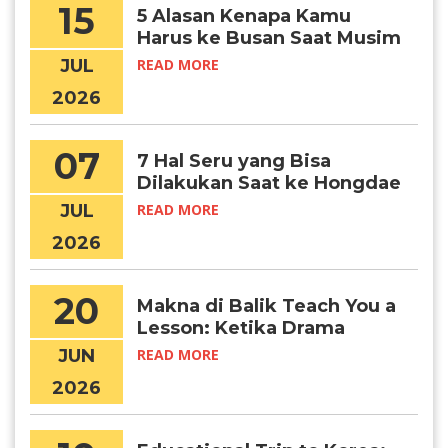
15
5 Alasan Kenapa Kamu
Harus ke Busan Saat Musim
Panas
JUL
READ MORE
2026
07
7 Hal Seru yang Bisa
Dilakukan Saat ke Hongdae
JUL
READ MORE
2026
20
Makna di Balik Teach You a
Lesson: Ketika Drama
Menjadi Awal Mimpi Belajar
JUN
READ MORE
di Korea
2026