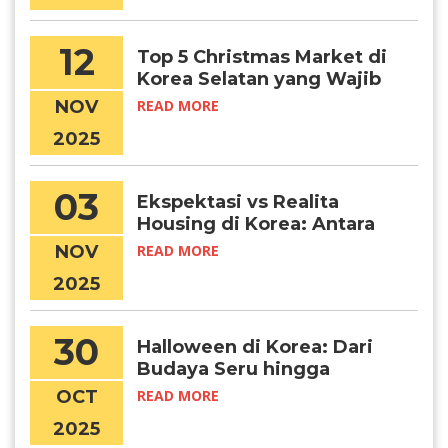
12
Top 5 Christmas Market di
Korea Selatan yang Wajib
Kamu Kunjungi, Chingu!
NOV
READ MORE
2025
03
Ekspektasi vs Realita
Housing di Korea: Antara
Foto Dabang dan Kondisi
NOV
READ MORE
Sebenarnya
2025
30
Halloween di Korea: Dari
Budaya Seru hingga
Tragedi Itaewon, dan
OCT
READ MORE
Pelajaran untuk Pelajar
2025