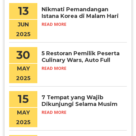
13
Nikmati Pemandangan
Istana Korea di Malam Hari
Lewat Program Ini
JUN
READ MORE
2025
30
5 Restoran Pemilik Peserta
Culinary Wars, Auto Full
Booked!
MAY
READ MORE
2025
15
7 Tempat yang Wajib
Dikunjungi Selama Musim
Panas di Korea
MAY
READ MORE
2025