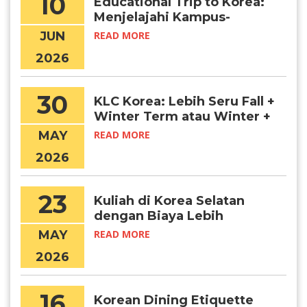
10
Educational Trip to Korea:
Menjelajahi Kampus-
Kampus Terbaik di Korea
JUN
READ MORE
Selatan Secara Langsung
2026
30
KLC Korea: Lebih Seru Fall +
Winter Term atau Winter +
Spring Term?
MAY
READ MORE
2026
23
Kuliah di Korea Selatan
dengan Biaya Lebih
Terjangkau? Daejeon
MAY
READ MORE
Jawabannya!
2026
16
Korean Dining Etiquette