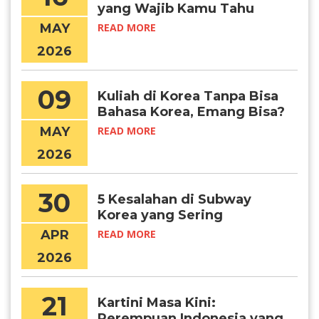
yang Wajib Kamu Tahu
Sebelum Makan Bareng
MAY
READ MORE
Orang Kore
2026
09
Kuliah di Korea Tanpa Bisa
Bahasa Korea, Emang Bisa?
MAY
READ MORE
2026
30
5 Kesalahan di Subway
Korea yang Sering
Dilakukan Turis
APR
READ MORE
2026
21
Kartini Masa Kini:
Perempuan Indonesia yang