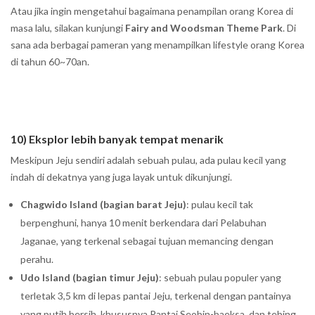
Atau jika ingin mengetahui bagaimana penampilan orang Korea di
masa lalu, silakan kunjungi
Fairy and Woodsman Theme Park
. Di
sana ada berbagai pameran yang menampilkan lifestyle orang Korea
di tahun 60~70an.
10) Eksplor lebih banyak tempat menarik
Meskipun Jeju sendiri adalah sebuah pulau, ada pulau kecil yang
indah di dekatnya yang juga layak untuk dikunjungi.
Chagwido Island (bagian barat Jeju)
: pulau kecil tak
berpenghuni, hanya 10 menit berkendara dari Pelabuhan
Jaganae, yang terkenal sebagai tujuan memancing dengan
perahu.
Udo Island (bagian timur Jeju)
: sebuah pulau populer yang
terletak 3,5 km di lepas pantai Jeju, terkenal dengan pantainya
yang putih bersih, khususnya Pantai Seobin-baeksa, dan tebing