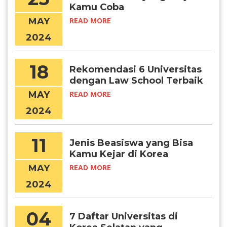
Kamu Coba
MAY
READ MORE
2024
18
Rekomendasi 6 Universitas
dengan Law School Terbaik
di Korea
MAY
READ MORE
2024
11
Jenis Beasiswa yang Bisa
Kamu Kejar di Korea
University
MAY
READ MORE
2024
04
7 Daftar Universitas di