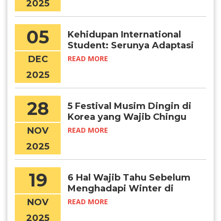
2025
05
Kehidupan International
Student: Serunya Adaptasi
di Korea
DEC
READ MORE
2025
28
5 Festival Musim Dingin di
Korea yang Wajib Chingu
Kunjungi
NOV
READ MORE
2025
19
6 Hal Wajib Tahu Sebelum
Menghadapi Winter di
Korea
NOV
READ MORE
2025