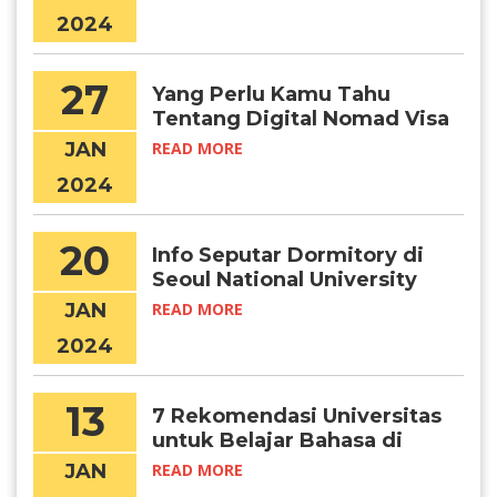
2024
27
Yang Perlu Kamu Tahu
Tentang Digital Nomad Visa
Korea
JAN
READ MORE
2024
20
Info Seputar Dormitory di
Seoul National University
JAN
READ MORE
2024
13
7 Rekomendasi Universitas
untuk Belajar Bahasa di
Korea
JAN
READ MORE