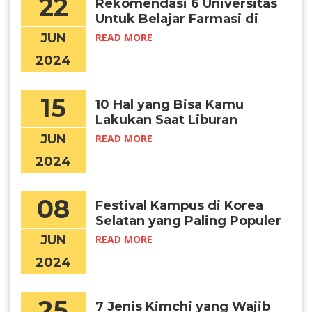
22
Rekomendasi 6 Universitas
Untuk Belajar Farmasi di
Korea
JUN
READ MORE
2024
15
10 Hal yang Bisa Kamu
Lakukan Saat Liburan
Musim Panas di Korea
JUN
READ MORE
Selatan
2024
08
Festival Kampus di Korea
Selatan yang Paling Populer
JUN
READ MORE
2024
25
7 Jenis Kimchi yang Wajib