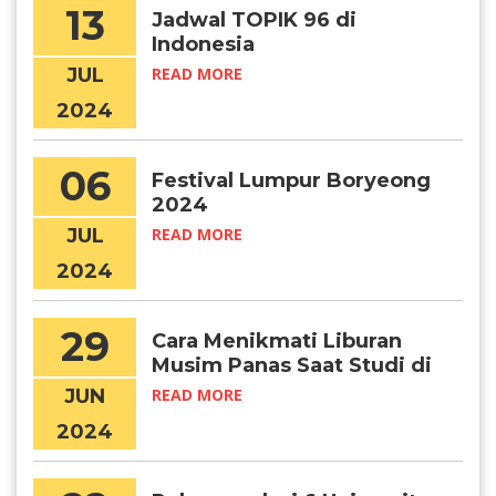
13
Jadwal TOPIK 96 di
Indonesia
JUL
READ MORE
2024
06
Festival Lumpur Boryeong
2024
JUL
READ MORE
2024
29
Cara Menikmati Liburan
Musim Panas Saat Studi di
Korea
JUN
READ MORE
2024