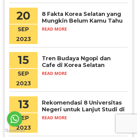
20
8 Fakta Korea Selatan yang
Mungkin Belum Kamu Tahu
SEP
READ MORE
2023
15
Tren Budaya Ngopi dan
Cafe di Korea Selatan
SEP
READ MORE
2023
13
Rekomendasi 8 Universitas
Negeri untuk Lanjut Studi di
Korea Selatan
SEP
READ MORE
2023