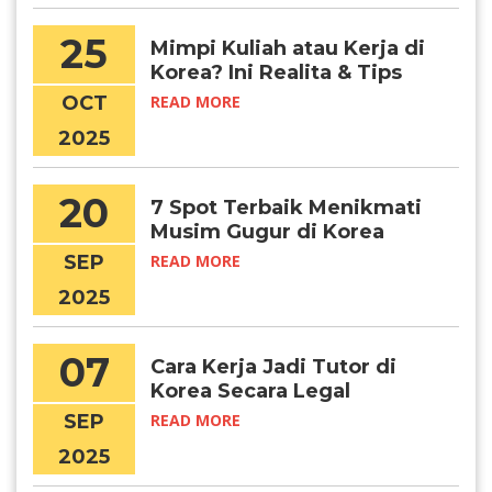
25
Mimpi Kuliah atau Kerja di
Korea? Ini Realita & Tips
Suksesnya, Chingudeul!
OCT
READ MORE
2025
20
7 Spot Terbaik Menikmati
Musim Gugur di Korea
Selatan
SEP
READ MORE
2025
07
Cara Kerja Jadi Tutor di
Korea Secara Legal
SEP
READ MORE
2025