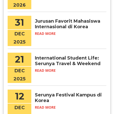
2026
31
Jurusan Favorit Mahasiswa
Internasional di Korea
DEC
READ MORE
2025
21
International Student Life:
Serunya Travel & Weekend
Getaways di Korea
DEC
READ MORE
2025
12
Serunya Festival Kampus di
Korea
DEC
READ MORE