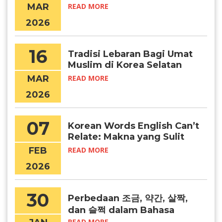
Certified University” (IEQAS)
MAR
READ MORE
2026–2027
2026
16
Tradisi Lebaran Bagi Umat
Muslim di Korea Selatan
MAR
READ MORE
2026
07
Korean Words English Can’t
Relate: Makna yang Sulit
Diterjemahkan
FEB
READ MORE
2026
30
Perbedaan 조금, 약간, 살짝,
dan 슬쩍 dalam Bahasa
Korea
READ MORE