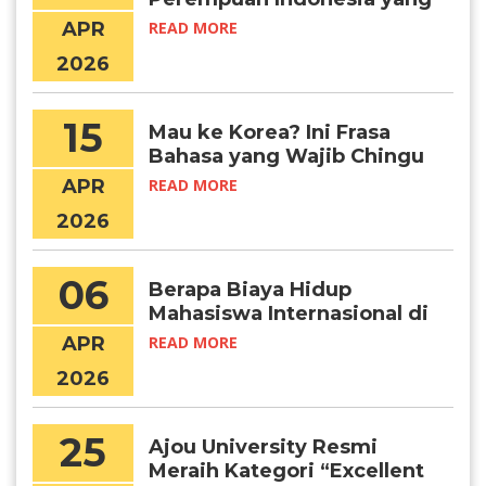
Menembus Batas Lewat
APR
READ MORE
Pendidikan Global
2026
15
Mau ke Korea? Ini Frasa
Bahasa yang Wajib Chingu
Ketahui!
APR
READ MORE
2026
06
Berapa Biaya Hidup
Mahasiswa Internasional di
Seoul per Bulan?
APR
READ MORE
2026
25
Ajou University Resmi
Meraih Kategori “Excellent