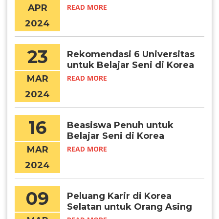
APR
READ MORE
2024
23
Rekomendasi 6 Universitas
untuk Belajar Seni di Korea
MAR
READ MORE
2024
16
Beasiswa Penuh untuk
Belajar Seni di Korea
Selatan
MAR
READ MORE
2024
09
Peluang Karir di Korea
Selatan untuk Orang Asing