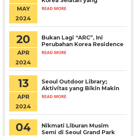
Korea Selatan yang
Menawarkan Program
MAY
READ MORE
Summer School
2024
20
Bukan Lagi “ARC”, Ini
Perubahan Korea Residence
Card yang Perlu Kamu Tahu
APR
READ MORE
2024
13
Seoul Outdoor Library;
Aktivitas yang Bikin Makin
Produktif di 2024
APR
READ MORE
2024
04
Nikmati Liburan Musim
Semi di Seoul Grand Park