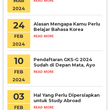
MAR
READ MORE
2024
24
Alasan Mengapa Kamu Perlu
Belajar Bahasa Korea
FEB
READ MORE
2024
10
Pendaftaran GKS-G 2024
Sudah di Depan Mata, Ayo
Persiapkan Diri!
FEB
READ MORE
2024
03
Hal Yang Perlu Dipersiapkan
untuk Study Abroad
FEB
READ MORE