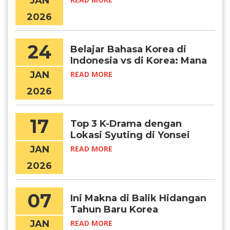
JAN
2026
24
Belajar Bahasa Korea di
Indonesia vs di Korea: Mana
yang Lebih Efektif?
JAN
READ MORE
2026
17
Top 3 K-Drama dengan
Lokasi Syuting di Yonsei
University
JAN
READ MORE
2026
07
Ini Makna di Balik Hidangan
Tahun Baru Korea
JAN
READ MORE