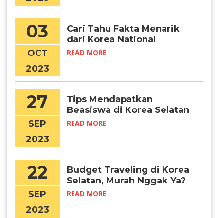
03
Cari Tahu Fakta Menarik
dari Korea National
Foundation Day
OCT
READ MORE
2023
27
Tips Mendapatkan
Beasiswa di Korea Selatan
Tahun 2024
SEP
READ MORE
2023
22
Budget Traveling di Korea
Selatan, Murah Nggak Ya?
SEP
READ MORE
2023