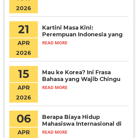
2026
21
Kartini Masa Kini:
Perempuan Indonesia yang
Menembus Batas Lewat
APR
READ MORE
Pendidikan Global
2026
15
Mau ke Korea? Ini Frasa
Bahasa yang Wajib Chingu
Ketahui!
APR
READ MORE
2026
06
Berapa Biaya Hidup
Mahasiswa Internasional di
Seoul per Bulan?
APR
READ MORE