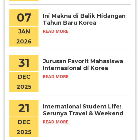
07
Ini Makna di Balik Hidangan
Tahun Baru Korea
JAN
READ MORE
2026
31
Jurusan Favorit Mahasiswa
Internasional di Korea
DEC
READ MORE
2025
21
International Student Life:
Serunya Travel & Weekend
Getaways di Korea
DEC
READ MORE
2025