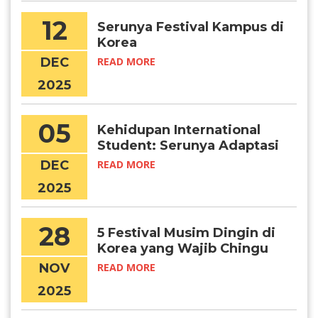
12
Serunya Festival Kampus di
Korea
DEC
READ MORE
2025
05
Kehidupan International
Student: Serunya Adaptasi
di Korea
DEC
READ MORE
2025
28
5 Festival Musim Dingin di
Korea yang Wajib Chingu
Kunjungi
NOV
READ MORE
2025