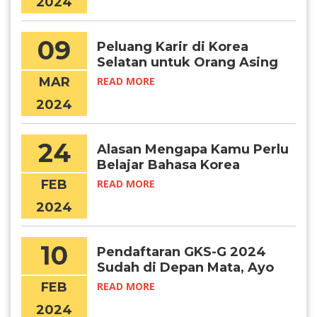
2024
09
Peluang Karir di Korea
Selatan untuk Orang Asing
MAR
READ MORE
2024
24
Alasan Mengapa Kamu Perlu
Belajar Bahasa Korea
FEB
READ MORE
2024
10
Pendaftaran GKS-G 2024
Sudah di Depan Mata, Ayo
Persiapkan Diri!
FEB
READ MORE
2024