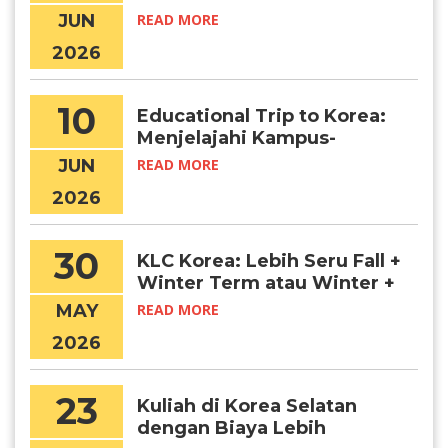
Menjadi Awal Mimpi Belajar
JUN
READ MORE
di Korea
2026
10
Educational Trip to Korea:
Menjelajahi Kampus-
Kampus Terbaik di Korea
JUN
READ MORE
Selatan Secara Langsung
2026
30
KLC Korea: Lebih Seru Fall +
Winter Term atau Winter +
Spring Term?
MAY
READ MORE
2026
23
Kuliah di Korea Selatan
dengan Biaya Lebih