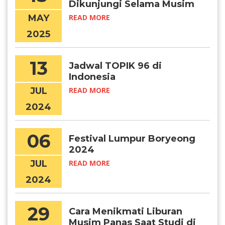
Dikunjungi Selama Musim
Panas di Korea
MAY
READ MORE
2025
13
Jadwal TOPIK 96 di
Indonesia
JUL
READ MORE
2024
06
Festival Lumpur Boryeong
2024
JUL
READ MORE
2024
29
Cara Menikmati Liburan
Musim Panas Saat Studi di