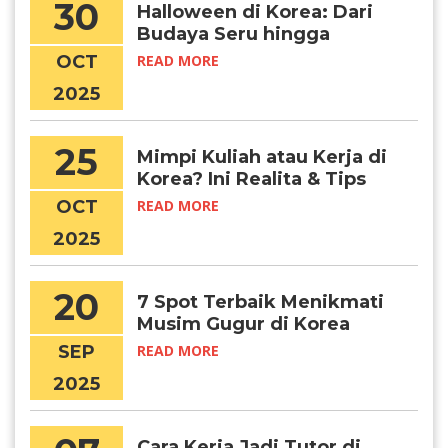
30
Halloween di Korea: Dari
Budaya Seru hingga
Tragedi Itaewon, dan
OCT
READ MORE
Pelajaran untuk Pelajar
2025
25
Mimpi Kuliah atau Kerja di
Korea? Ini Realita & Tips
Suksesnya, Chingudeul!
OCT
READ MORE
2025
20
7 Spot Terbaik Menikmati
Musim Gugur di Korea
Selatan
SEP
READ MORE
2025
Cara Kerja Jadi Tutor di