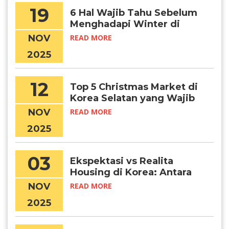
19
6 Hal Wajib Tahu Sebelum
Menghadapi Winter di
Korea
NOV
READ MORE
2025
12
Top 5 Christmas Market di
Korea Selatan yang Wajib
Kamu Kunjungi, Chingu!
NOV
READ MORE
2025
03
Ekspektasi vs Realita
Housing di Korea: Antara
Foto Dabang dan Kondisi
NOV
READ MORE
Sebenarnya
2025