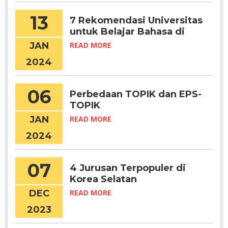
13
7 Rekomendasi Universitas
untuk Belajar Bahasa di
Korea
JAN
READ MORE
2024
06
Perbedaan TOPIK dan EPS-
TOPIK
JAN
READ MORE
2024
07
4 Jurusan Terpopuler di
Korea Selatan
DEC
READ MORE
2023