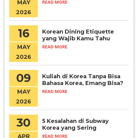
Terjangkau? Daejeon
MAY
READ MORE
Jawabannya!
2026
16
Korean Dining Etiquette
yang Wajib Kamu Tahu
Sebelum Makan Bareng
MAY
READ MORE
Orang Kore
2026
09
Kuliah di Korea Tanpa Bisa
Bahasa Korea, Emang Bisa?
MAY
READ MORE
2026
30
5 Kesalahan di Subway
Korea yang Sering
Dilakukan Turis
APR
READ MORE