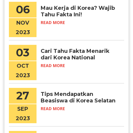
06
Mau Kerja di Korea? Wajib
Tahu Fakta Ini!
NOV
READ MORE
2023
03
Cari Tahu Fakta Menarik
dari Korea National
Foundation Day
OCT
READ MORE
2023
27
Tips Mendapatkan
Beasiswa di Korea Selatan
Tahun 2024
SEP
READ MORE
2023