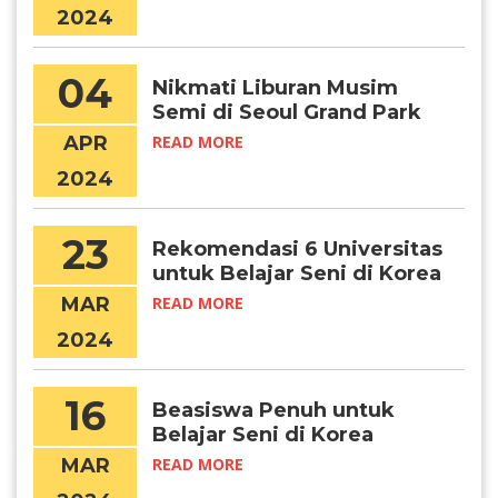
2024
04
Nikmati Liburan Musim
Semi di Seoul Grand Park
APR
READ MORE
2024
23
Rekomendasi 6 Universitas
untuk Belajar Seni di Korea
MAR
READ MORE
2024
16
Beasiswa Penuh untuk
Belajar Seni di Korea
Selatan
MAR
READ MORE