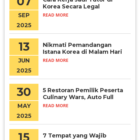
07
Korea Secara Legal
SEP
READ MORE
2025
13
Nikmati Pemandangan
Istana Korea di Malam Hari
Lewat Program Ini
JUN
READ MORE
2025
30
5 Restoran Pemilik Peserta
Culinary Wars, Auto Full
Booked!
MAY
READ MORE
2025
15
7 Tempat yang Wajib