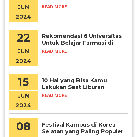
Korea
JUN
READ MORE
2024
22
Rekomendasi 6 Universitas
Untuk Belajar Farmasi di
Korea
JUN
READ MORE
2024
15
10 Hal yang Bisa Kamu
Lakukan Saat Liburan
Musim Panas di Korea
JUN
READ MORE
Selatan
2024
08
Festival Kampus di Korea
Selatan yang Paling Populer