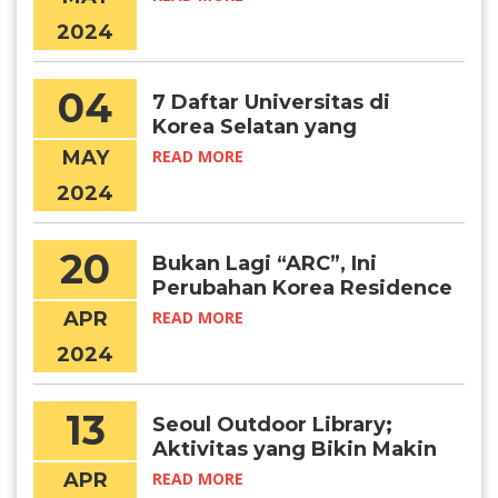
2024
04
7 Daftar Universitas di
Korea Selatan yang
Menawarkan Program
MAY
READ MORE
Summer School
2024
20
Bukan Lagi “ARC”, Ini
Perubahan Korea Residence
Card yang Perlu Kamu Tahu
APR
READ MORE
2024
13
Seoul Outdoor Library;
Aktivitas yang Bikin Makin
Produktif di 2024
APR
READ MORE