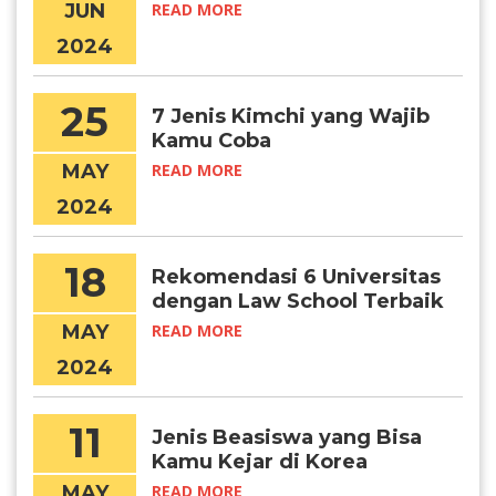
JUN
READ MORE
2024
25
7 Jenis Kimchi yang Wajib
Kamu Coba
MAY
READ MORE
2024
18
Rekomendasi 6 Universitas
dengan Law School Terbaik
di Korea
MAY
READ MORE
2024
11
Jenis Beasiswa yang Bisa
Kamu Kejar di Korea
University
MAY
READ MORE