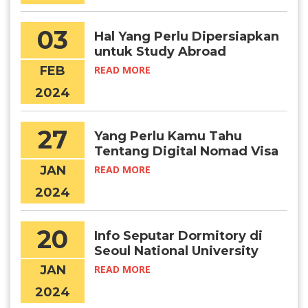
03
Hal Yang Perlu Dipersiapkan
untuk Study Abroad
FEB
READ MORE
2024
27
Yang Perlu Kamu Tahu
Tentang Digital Nomad Visa
Korea
JAN
READ MORE
2024
20
Info Seputar Dormitory di
Seoul National University
JAN
READ MORE
2024