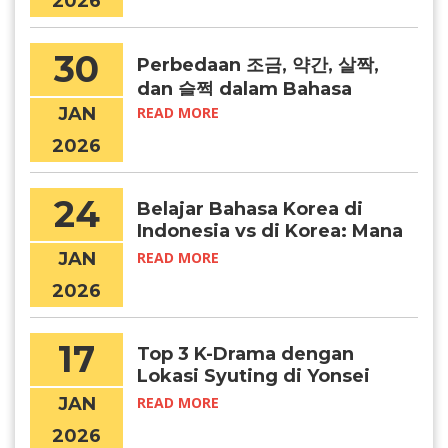
2026
30
Perbedaan 조금, 약간, 살짝,
dan 슬쩍 dalam Bahasa
Korea
JAN
READ MORE
2026
24
Belajar Bahasa Korea di
Indonesia vs di Korea: Mana
yang Lebih Efektif?
JAN
READ MORE
2026
17
Top 3 K-Drama dengan
Lokasi Syuting di Yonsei
University
JAN
READ MORE
2026