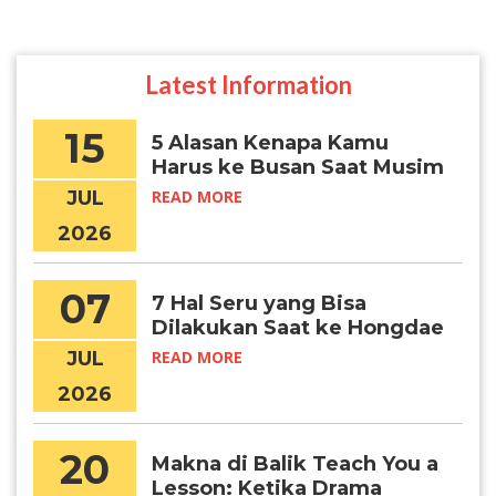
Latest Information
15
5 Alasan Kenapa Kamu
Harus ke Busan Saat Musim
Panas
JUL
READ MORE
2026
07
7 Hal Seru yang Bisa
Dilakukan Saat ke Hongdae
JUL
READ MORE
2026
20
Makna di Balik Teach You a
Lesson: Ketika Drama