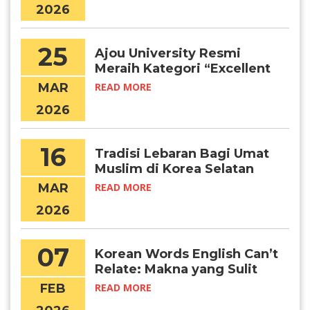
2026
25
Ajou University Resmi
Meraih Kategori “Excellent
Certified University” (IEQAS)
MAR
READ MORE
2026–2027
2026
16
Tradisi Lebaran Bagi Umat
Muslim di Korea Selatan
MAR
READ MORE
2026
07
Korean Words English Can’t
Relate: Makna yang Sulit
Diterjemahkan
FEB
READ MORE