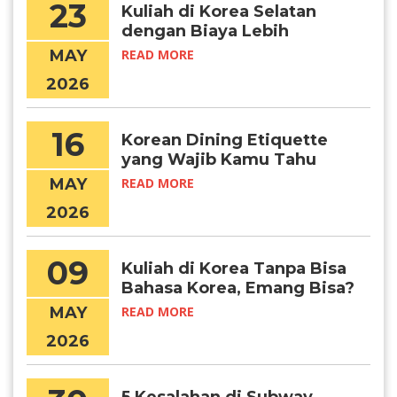
23
Kuliah di Korea Selatan
dengan Biaya Lebih
Terjangkau? Daejeon
MAY
READ MORE
Jawabannya!
2026
16
Korean Dining Etiquette
yang Wajib Kamu Tahu
Sebelum Makan Bareng
MAY
READ MORE
Orang Kore
2026
09
Kuliah di Korea Tanpa Bisa
Bahasa Korea, Emang Bisa?
MAY
READ MORE
2026