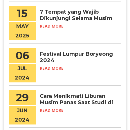
15
7 Tempat yang Wajib
Dikunjungi Selama Musim
Panas di Korea
MAY
READ MORE
2025
06
Festival Lumpur Boryeong
2024
JUL
READ MORE
2024
29
Cara Menikmati Liburan
Musim Panas Saat Studi di
Korea
JUN
READ MORE
2024