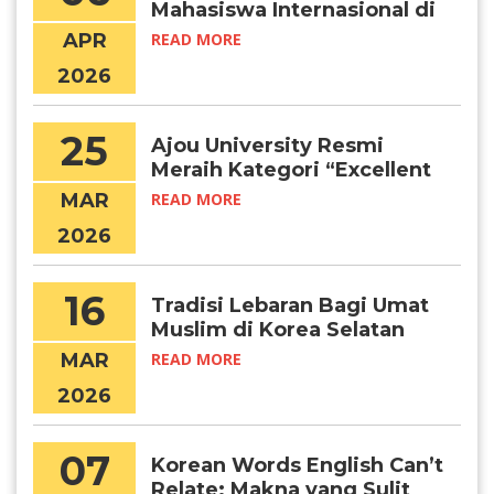
Mahasiswa Internasional di
Seoul per Bulan?
APR
READ MORE
2026
25
Ajou University Resmi
Meraih Kategori “Excellent
Certified University” (IEQAS)
MAR
READ MORE
2026–2027
2026
16
Tradisi Lebaran Bagi Umat
Muslim di Korea Selatan
MAR
READ MORE
2026
07
Korean Words English Can’t
Relate: Makna yang Sulit