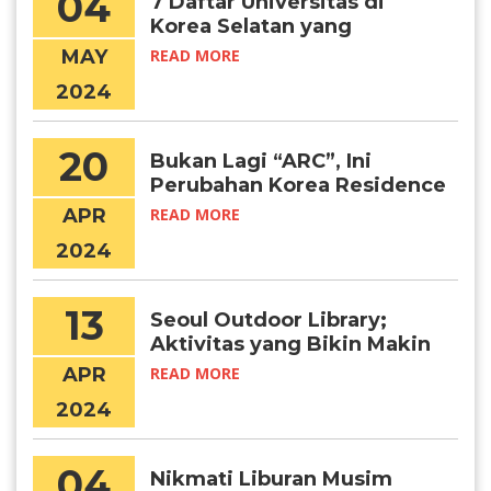
04
7 Daftar Universitas di
Korea Selatan yang
Menawarkan Program
MAY
READ MORE
Summer School
2024
20
Bukan Lagi “ARC”, Ini
Perubahan Korea Residence
Card yang Perlu Kamu Tahu
APR
READ MORE
2024
13
Seoul Outdoor Library;
Aktivitas yang Bikin Makin
Produktif di 2024
APR
READ MORE
2024
04
Nikmati Liburan Musim