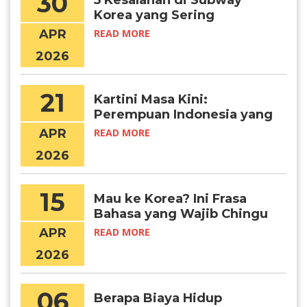
30
5 Kesalahan di Subway
Korea yang Sering
Dilakukan Turis
APR
READ MORE
2026
21
Kartini Masa Kini:
Perempuan Indonesia yang
Menembus Batas Lewat
APR
READ MORE
Pendidikan Global
2026
15
Mau ke Korea? Ini Frasa
Bahasa yang Wajib Chingu
Ketahui!
APR
READ MORE
2026
06
Berapa Biaya Hidup