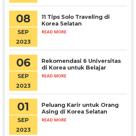
08
11 Tips Solo Traveling di
Korea Selatan
SEP
READ MORE
2023
06
Rekomendasi 6 Universitas
di Korea untuk Belajar
Matematika
SEP
READ MORE
2023
01
Peluang Karir untuk Orang
Asing di Korea Selatan
SEP
READ MORE
2023