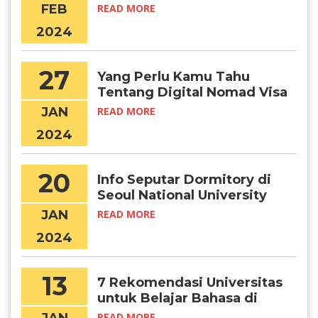
FEB
READ MORE
2024
27
Yang Perlu Kamu Tahu
Tentang Digital Nomad Visa
Korea
JAN
READ MORE
2024
20
Info Seputar Dormitory di
Seoul National University
JAN
READ MORE
2024
13
7 Rekomendasi Universitas
untuk Belajar Bahasa di
Korea
READ MORE