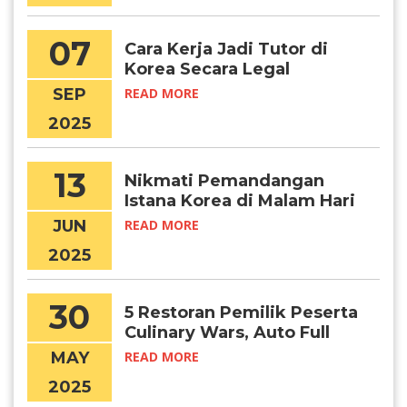
07
Cara Kerja Jadi Tutor di
Korea Secara Legal
SEP
READ MORE
2025
13
Nikmati Pemandangan
Istana Korea di Malam Hari
Lewat Program Ini
JUN
READ MORE
2025
30
5 Restoran Pemilik Peserta
Culinary Wars, Auto Full
Booked!
MAY
READ MORE
2025