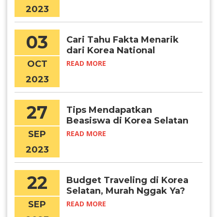
2023
03
Cari Tahu Fakta Menarik
dari Korea National
Foundation Day
OCT
READ MORE
2023
27
Tips Mendapatkan
Beasiswa di Korea Selatan
Tahun 2024
SEP
READ MORE
2023
22
Budget Traveling di Korea
Selatan, Murah Nggak Ya?
SEP
READ MORE