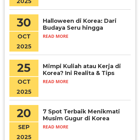
2025
30
Halloween di Korea: Dari
Budaya Seru hingga
Tragedi Itaewon, dan
OCT
READ MORE
Pelajaran untuk Pelajar
2025
25
Mimpi Kuliah atau Kerja di
Korea? Ini Realita & Tips
Suksesnya, Chingudeul!
OCT
READ MORE
2025
20
7 Spot Terbaik Menikmati
Musim Gugur di Korea
Selatan
SEP
READ MORE
2025