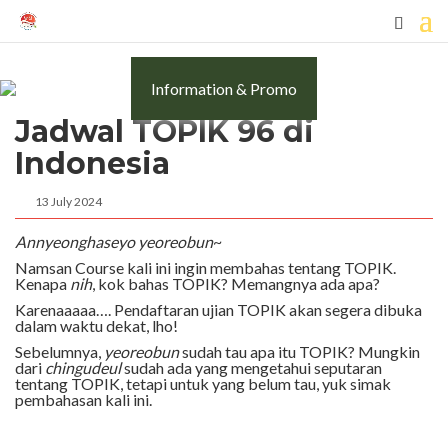
Information & Promo
Jadwal TOPIK 96 di
Indonesia
13 July 2024
Annyeonghaseyo yeoreobun
~
Namsan Course kali ini ingin membahas tentang TOPIK.
Kenapa
nih
, kok bahas TOPIK? Memangnya ada apa?
Karenaaaaa…. Pendaftaran ujian TOPIK akan segera dibuka
dalam waktu dekat, lho!
Sebelumnya,
yeoreobun
sudah tau apa itu TOPIK? Mungkin
dari
chingudeul
sudah ada yang mengetahui seputaran
tentang TOPIK, tetapi untuk yang belum tau, yuk simak
pembahasan kali ini.