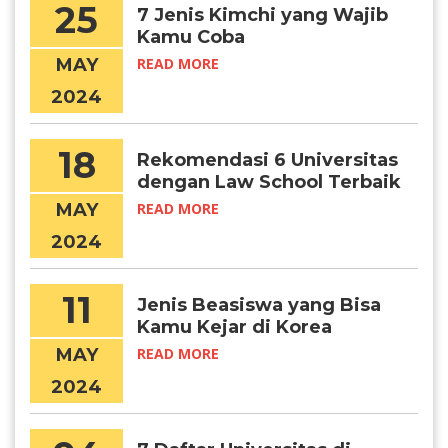
25
7 Jenis Kimchi yang Wajib
Kamu Coba
MAY
READ MORE
2024
18
Rekomendasi 6 Universitas
dengan Law School Terbaik
di Korea
MAY
READ MORE
2024
11
Jenis Beasiswa yang Bisa
Kamu Kejar di Korea
University
MAY
READ MORE
2024