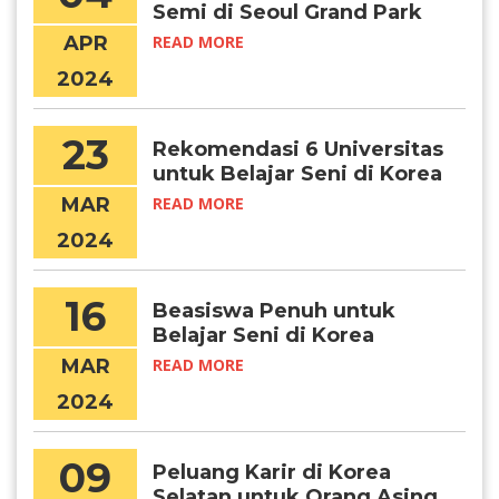
Semi di Seoul Grand Park
APR
READ MORE
2024
23
Rekomendasi 6 Universitas
untuk Belajar Seni di Korea
MAR
READ MORE
2024
16
Beasiswa Penuh untuk
Belajar Seni di Korea
Selatan
MAR
READ MORE
2024
09
Peluang Karir di Korea
Selatan untuk Orang Asing