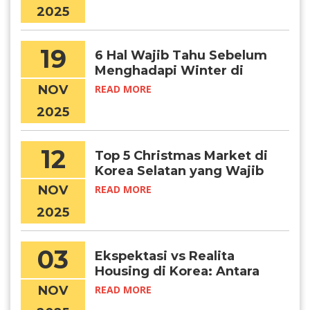
2025
19
6 Hal Wajib Tahu Sebelum
Menghadapi Winter di
Korea
NOV
READ MORE
2025
12
Top 5 Christmas Market di
Korea Selatan yang Wajib
Kamu Kunjungi, Chingu!
NOV
READ MORE
2025
03
Ekspektasi vs Realita
Housing di Korea: Antara
Foto Dabang dan Kondisi
NOV
READ MORE
Sebenarnya