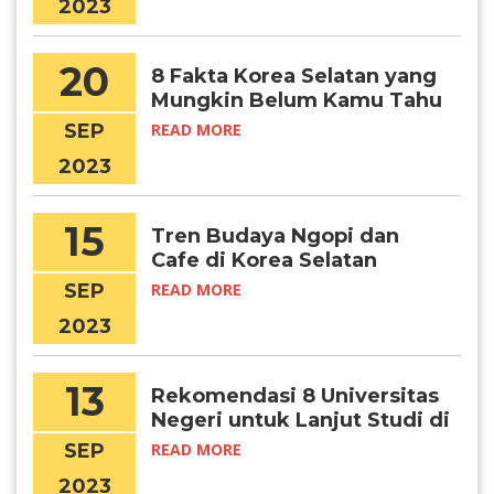
2023
20
8 Fakta Korea Selatan yang
Mungkin Belum Kamu Tahu
SEP
READ MORE
2023
15
Tren Budaya Ngopi dan
Cafe di Korea Selatan
SEP
READ MORE
2023
13
Rekomendasi 8 Universitas
Negeri untuk Lanjut Studi di
Korea Selatan
SEP
READ MORE
2023