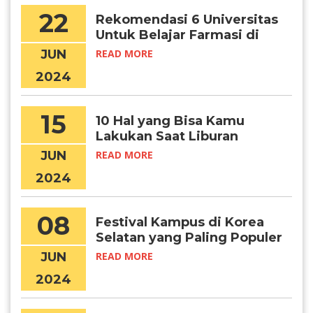
22
Rekomendasi 6 Universitas
Untuk Belajar Farmasi di
Korea
JUN
READ MORE
2024
15
10 Hal yang Bisa Kamu
Lakukan Saat Liburan
Musim Panas di Korea
JUN
READ MORE
Selatan
2024
08
Festival Kampus di Korea
Selatan yang Paling Populer
JUN
READ MORE
2024