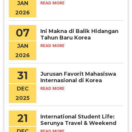
University
JAN
READ MORE
2026
07
Ini Makna di Balik Hidangan
Tahun Baru Korea
JAN
READ MORE
2026
31
Jurusan Favorit Mahasiswa
Internasional di Korea
DEC
READ MORE
2025
21
International Student Life:
Serunya Travel & Weekend
Getaways di Korea
DEC
READ MORE