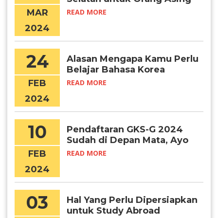
MAR
READ MORE
2024
24
Alasan Mengapa Kamu Perlu
Belajar Bahasa Korea
FEB
READ MORE
2024
10
Pendaftaran GKS-G 2024
Sudah di Depan Mata, Ayo
Persiapkan Diri!
FEB
READ MORE
2024
03
Hal Yang Perlu Dipersiapkan
untuk Study Abroad