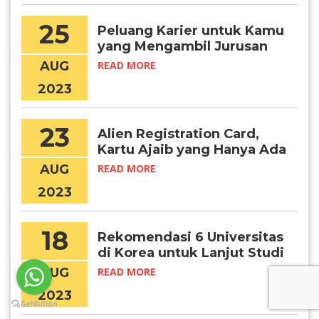
25
Peluang Karier untuk Kamu
yang Mengambil Jurusan
Bahasa Korea
AUG
READ MORE
2023
23
Alien Registration Card,
Kartu Ajaib yang Hanya Ada
di Korea!
AUG
READ MORE
2023
18
Rekomendasi 6 Universitas
di Korea untuk Lanjut Studi
Psikologi
AUG
READ MORE
2023