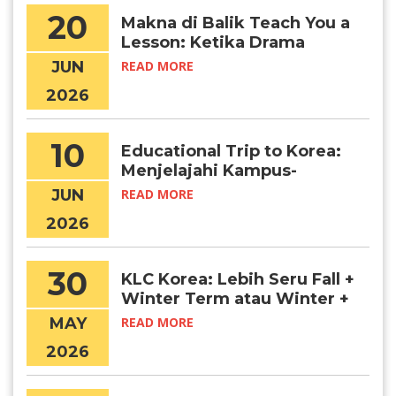
20
Makna di Balik Teach You a
Lesson: Ketika Drama
Menjadi Awal Mimpi Belajar
JUN
READ MORE
di Korea
2026
10
Educational Trip to Korea:
Menjelajahi Kampus-
Kampus Terbaik di Korea
JUN
READ MORE
Selatan Secara Langsung
2026
30
KLC Korea: Lebih Seru Fall +
Winter Term atau Winter +
Spring Term?
MAY
READ MORE
2026