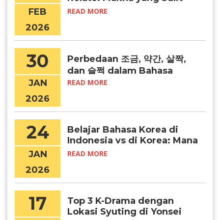
Diterjemahkan
FEB
READ MORE
2026
30
Perbedaan 조금, 약간, 살짝,
dan 슬쩍 dalam Bahasa
Korea
JAN
READ MORE
2026
24
Belajar Bahasa Korea di
Indonesia vs di Korea: Mana
yang Lebih Efektif?
JAN
READ MORE
2026
17
Top 3 K-Drama dengan
Lokasi Syuting di Yonsei