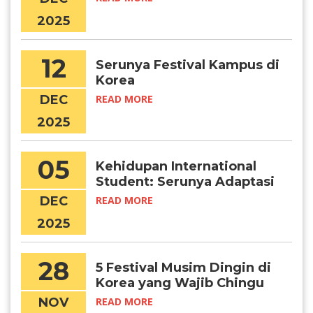
2025
12
Serunya Festival Kampus di
Korea
DEC
READ MORE
2025
05
Kehidupan International
Student: Serunya Adaptasi
di Korea
DEC
READ MORE
2025
28
5 Festival Musim Dingin di
Korea yang Wajib Chingu
Kunjungi
NOV
READ MORE