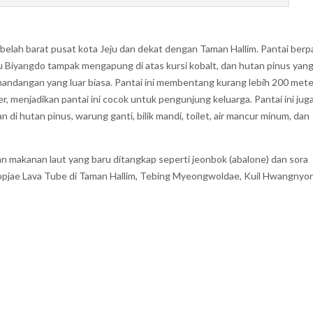
ebelah barat pusat kota Jeju dan dekat dengan Taman Hallim. Pantai berp
 Biyangdo tampak mengapung di atas kursi kobalt, dan hutan pinus yan
ndangan yang luar biasa. Pantai ini membentang kurang lebih 200 mete
, menjadikan pantai ini cocok untuk pengunjung keluarga. Pantai ini jug
 di hutan pinus, warung ganti, bilik mandi, toilet, air mancur minum, dan
makanan laut yang baru ditangkap seperti jeonbok (abalone) dan sora
eopjae Lava Tube di Taman Hallim, Tebing Myeongwoldae, Kuil Hwangnyo