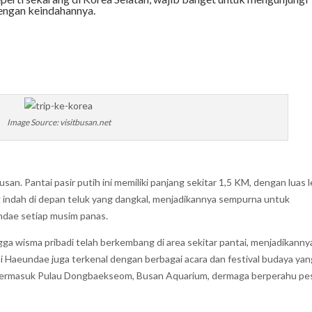
dengan keindahannya.
Image Source: visitbusan.net
san. Pantai pasir putih ini memiliki panjang sekitar 1,5 KM, dengan luas 
ng indah di depan teluk yang dangkal, menjadikannya sempurna untuk
dae setiap musim panas.
ga wisma pribadi telah berkembang di area sekitar pantai, menjadikanny
 Haeundae juga terkenal dengan berbagai acara dan festival budaya yan
ini termasuk Pulau Dongbaekseom, Busan Aquarium, dermaga berperahu pes