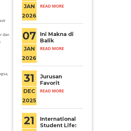
dengan
JAN
READ MORE
Lokasi
2026
Syuting di
asir
Yonsei
g
University
07
Ini Makna di
r dan
Balik
a
Hidangan
JAN
READ MORE
Tahun Baru
2026
Korea
ngsa,
31
Jurusan
Favorit
Mahasiswa
DEC
READ MORE
Internasional
2025
di Korea
21
International
Student Life: