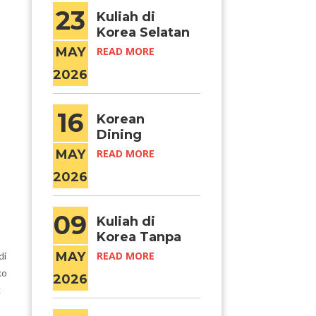
23
Kuliah di
Korea Selatan
dengan Biaya
MAY
READ MORE
Lebih
2026
Terjangkau?
Daejeon
Jawabannya!
16
Korean
Dining
Etiquette
MAY
READ MORE
yang Wajib
2026
Kamu Tahu
Sebelum
Makan
09
Kuliah di
Bareng Orang
Korea Tanpa
Kore
Bisa Bahasa
MAY
READ MORE
di
Korea, Emang
ko
2026
Bisa?
k