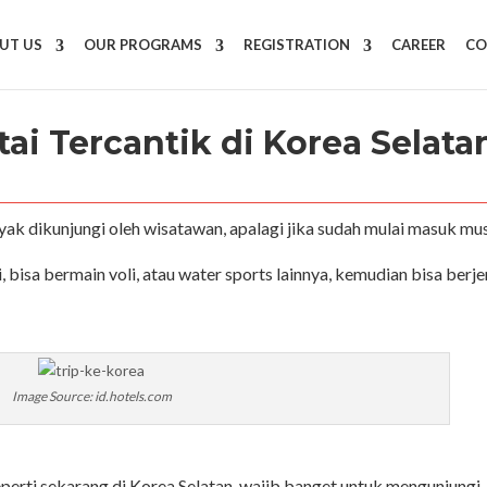
UT US
OUR PROGRAMS
REGISTRATION
CAREER
CO
i Tercantik di Korea Selata
ak dikunjungi oleh wisatawan, apalagi jika sudah mulai masuk mu
, bisa bermain voli, atau water sports lainnya, kemudian bisa berj
Image Source: id.hotels.com
eperti sekarang di Korea Selatan, wajib banget untuk mengunjungi