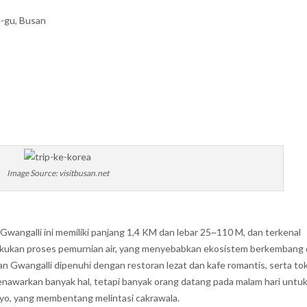
-gu, Busan
Image Source: visitbusan.net
 Gwangalli ini memiliki panjang 1,4 KM dan lebar 25~110 M, dan terkenal
akukan proses pemurnian air, yang menyebabkan ekosistem berkembang 
san Gwangalli dipenuhi dengan restoran lezat dan kafe romantis, serta to
enawarkan banyak hal, tetapi banyak orang datang pada malam hari untu
o, yang membentang melintasi cakrawala.