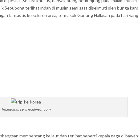
ak di pesisir. Secara khusus, banyak orang berkunjung pada malam musim
k Seoubong terlihat indah di musim semi saat diselimuti oleh bunga kan
n fantastis ke seluruh area, termasuk Gunung Hallasan pada hari yan
o
Image Source: tripadvisor.com
nbangsan membentang ke laut dan terlihat seperti kepala naga di bawah 