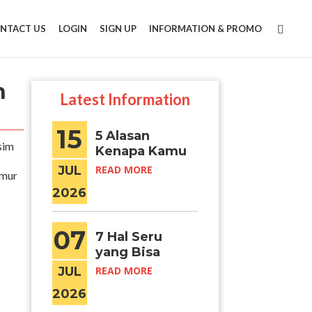
NTACT US
LOGIN
SIGN UP
INFORMATION & PROMO
n
Latest Information
15
5 Alasan
sim
Kenapa Kamu
Harus ke
JUL
READ MORE
emur
Busan Saat
2026
Musim Panas
07
7 Hal Seru
yang Bisa
Dilakukan
JUL
READ MORE
Saat ke
2026
Hongdae