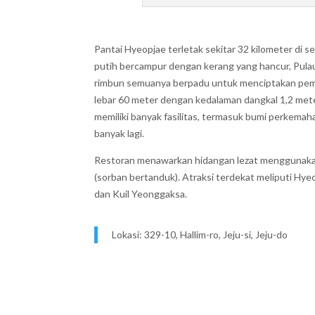
Pantai Hyeopjae terletak sekitar 32 kilometer di s
putih bercampur dengan kerang yang hancur, Pulau
rimbun semuanya berpadu untuk menciptakan pema
lebar 60 meter dengan kedalaman dangkal 1,2 meter
memiliki banyak fasilitas, termasuk bumi perkemahan
banyak lagi.
Restoran menawarkan hidangan lezat menggunakan 
(sorban bertanduk). Atraksi terdekat meliputi Hy
dan Kuil Yeonggaksa.
Lokasi: 329-10, Hallim-ro, Jeju-si, Jeju-do