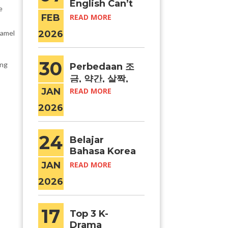
English Can’t
e
Relate: Makna
FEB
READ MORE
yang Sulit
Hamel
2026
Diterjemahka
n
30
ang
Perbedaan 조
금, 약간, 살짝,
dan 슬쩍
JAN
READ MORE
dalam Bahasa
2026
Korea
24
Belajar
Bahasa Korea
di Indonesia
JAN
READ MORE
vs di Korea:
2026
Mana yang
Lebih Efektif?
17
Top 3 K-
Drama