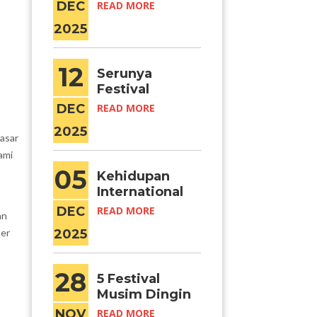
Serunya
DEC
READ MORE
Travel &
2025
Weekend
Getaways di
Korea
12
Serunya
Festival
Kampus di
DEC
READ MORE
Korea
2025
Pasar
ami
05
Kehidupan
International
Student:
DEC
READ MORE
an
Serunya
ler
2025
Adaptasi di
.
Korea
28
5 Festival
Musim Dingin
di Korea yang
NOV
READ MORE