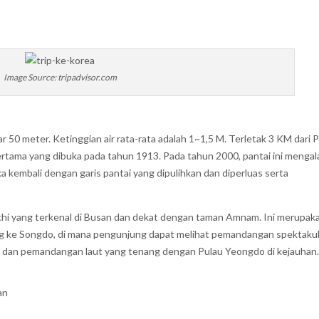
Image Source: tripadvisor.com
 50 meter. Ketinggian air rata-rata adalah 1~1,5 M. Terletak 3 KM dari 
ertama yang dibuka pada tahun 1913. Pada tahun 2000, pantai ini mengal
 kembali dengan garis pantai yang dipulihkan dan diperluas serta
lchi yang terkenal di Busan dan dekat dengan taman Amnam. Ini merupak
ng ke Songdo, di mana pengunjung dapat melihat pemandangan spektaku
, dan pemandangan laut yang tenang dengan Pulau Yeongdo di kejauhan
an