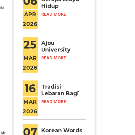
06
Hidup
ola
Mahasiswa
APR
READ MORE
g
Internasional
2026
di Seoul per
Bulan?
25
Ajou
University
Resmi Meraih
MAR
READ MORE
Kategori
2026
“Excellent
Certified
University”
16
Tradisi
(IEQAS) 2026–
Lebaran Bagi
2027
Umat Muslim
MAR
READ MORE
di Korea
2026
Selatan
07
Korean Words
air.