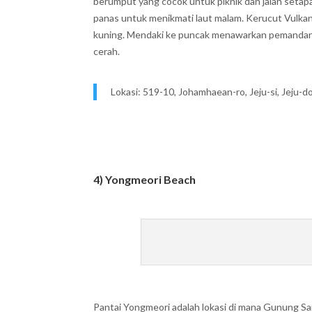
berumput yang cocok untuk piknik dan jalan setap
panas untuk menikmati laut malam. Kerucut Vulkani
kuning. Mendaki ke puncak menawarkan pemandanga
cerah.
Lokasi: 519-10, Johamhaean-ro, Jeju-si, Jeju-d
4) Yongmeori Beach
Pantai Yongmeori adalah lokasi di mana Gunung Sa