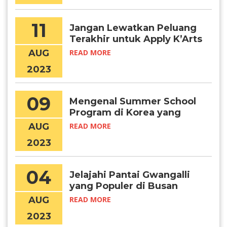
11
Jangan Lewatkan Peluang
Terakhir untuk Apply K’Arts
2024
AUG
READ MORE
2023
09
Mengenal Summer School
Program di Korea yang
Semakin Diminati
AUG
READ MORE
2023
04
Jelajahi Pantai Gwangalli
yang Populer di Busan
AUG
READ MORE
2023