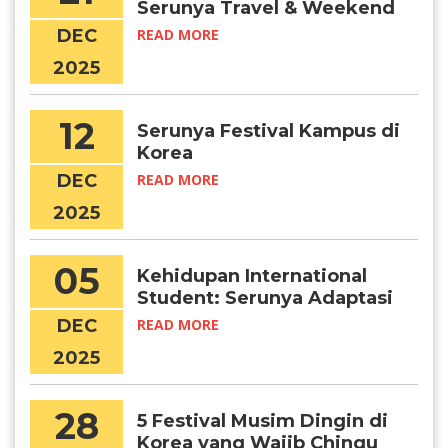
Serunya Travel & Weekend
Getaways di Korea
DEC
READ MORE
2025
12
Serunya Festival Kampus di
Korea
DEC
READ MORE
2025
05
Kehidupan International
Student: Serunya Adaptasi
di Korea
DEC
READ MORE
2025
28
5 Festival Musim Dingin di
Korea yang Wajib Chingu