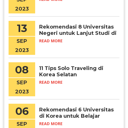
2023
13
Rekomendasi 8 Universitas
Negeri untuk Lanjut Studi di
Korea Selatan
SEP
READ MORE
2023
08
11 Tips Solo Traveling di
Korea Selatan
SEP
READ MORE
2023
06
Rekomendasi 6 Universitas
di Korea untuk Belajar
Matematika
SEP
READ MORE