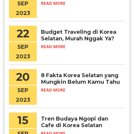
Tahun 2024
SEP
READ MORE
2023
22
Budget Traveling di Korea
Selatan, Murah Nggak Ya?
SEP
READ MORE
2023
20
8 Fakta Korea Selatan yang
Mungkin Belum Kamu Tahu
SEP
READ MORE
2023
15
Tren Budaya Ngopi dan
Cafe di Korea Selatan
SEP
READ MORE