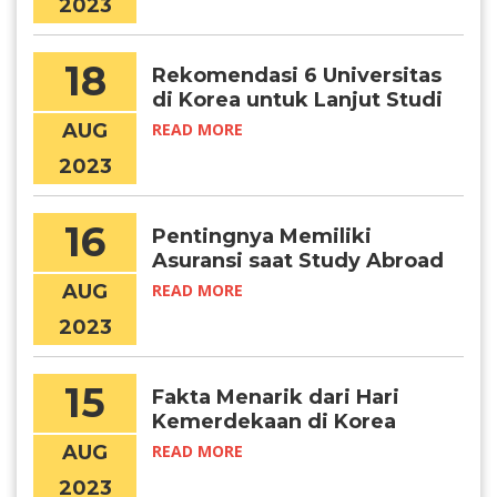
2023
18
Rekomendasi 6 Universitas
di Korea untuk Lanjut Studi
Psikologi
AUG
READ MORE
2023
16
Pentingnya Memiliki
Asuransi saat Study Abroad
AUG
READ MORE
2023
15
Fakta Menarik dari Hari
Kemerdekaan di Korea
Selatan
AUG
READ MORE
2023