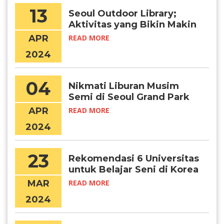
13
Seoul Outdoor Library;
Aktivitas yang Bikin Makin
Produktif di 2024
APR
READ MORE
2024
04
Nikmati Liburan Musim
Semi di Seoul Grand Park
APR
READ MORE
2024
23
Rekomendasi 6 Universitas
untuk Belajar Seni di Korea
MAR
READ MORE
2024