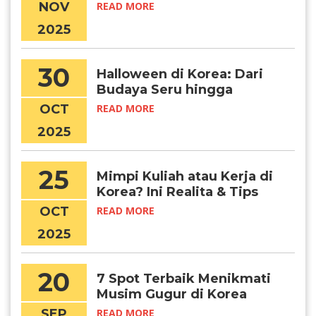
Foto Dabang dan Kondisi
NOV
READ MORE
Sebenarnya
2025
30
Halloween di Korea: Dari
Budaya Seru hingga
Tragedi Itaewon, dan
OCT
READ MORE
Pelajaran untuk Pelajar
2025
25
Mimpi Kuliah atau Kerja di
Korea? Ini Realita & Tips
Suksesnya, Chingudeul!
OCT
READ MORE
2025
20
7 Spot Terbaik Menikmati
Musim Gugur di Korea
Selatan
SEP
READ MORE