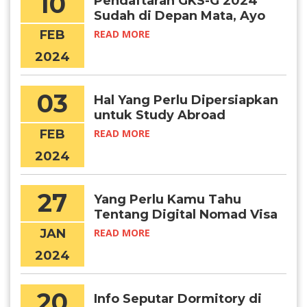
10
Pendaftaran GKS-G 2024
Sudah di Depan Mata, Ayo
Persiapkan Diri!
FEB
READ MORE
2024
03
Hal Yang Perlu Dipersiapkan
untuk Study Abroad
FEB
READ MORE
2024
27
Yang Perlu Kamu Tahu
Tentang Digital Nomad Visa
Korea
JAN
READ MORE
2024
20
Info Seputar Dormitory di