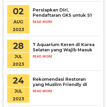
02
Persiapkan Diri,
Pendaftaran GKS untuk S1
Hampir Dimulai!
AUG
READ MORE
2023
28
7 Aquarium Keren di Korea
Selatan yang Wajib Masuk
Bucketlist
JUL
READ MORE
2023
24
Rekomendasi Restoran
yang Muslim Friendly di
Korea
JUL
READ MORE
2023