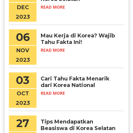
DEC
READ MORE
2023
06
Mau Kerja di Korea? Wajib
Tahu Fakta Ini!
NOV
READ MORE
2023
03
Cari Tahu Fakta Menarik
dari Korea National
Foundation Day
OCT
READ MORE
2023
27
Tips Mendapatkan
Beasiswa di Korea Selatan