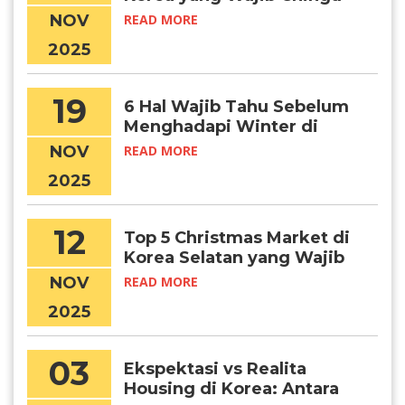
Kunjungi
NOV
READ MORE
2025
19
6 Hal Wajib Tahu Sebelum
Menghadapi Winter di
Korea
NOV
READ MORE
2025
12
Top 5 Christmas Market di
Korea Selatan yang Wajib
Kamu Kunjungi, Chingu!
NOV
READ MORE
2025
03
Ekspektasi vs Realita
Housing di Korea: Antara