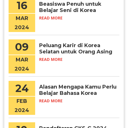
16
Beasiswa Penuh untuk
Belajar Seni di Korea
Selatan
MAR
READ MORE
2024
09
Peluang Karir di Korea
Selatan untuk Orang Asing
MAR
READ MORE
2024
24
Alasan Mengapa Kamu Perlu
Belajar Bahasa Korea
FEB
READ MORE
2024