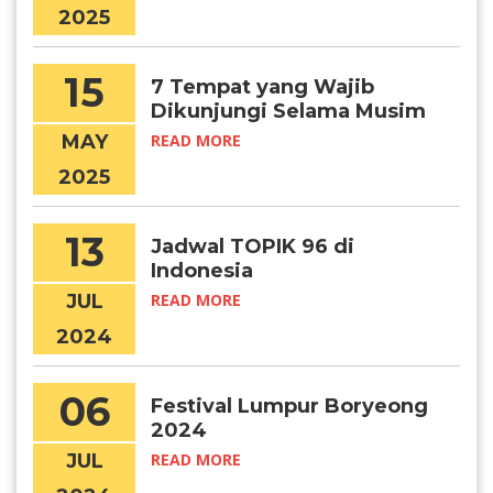
2025
15
7 Tempat yang Wajib
Dikunjungi Selama Musim
Panas di Korea
MAY
READ MORE
2025
13
Jadwal TOPIK 96 di
Indonesia
JUL
READ MORE
2024
06
Festival Lumpur Boryeong
2024
JUL
READ MORE