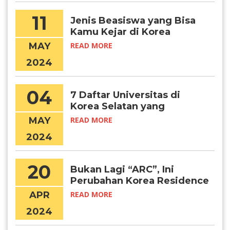
11
Jenis Beasiswa yang Bisa
Kamu Kejar di Korea
University
MAY
READ MORE
2024
04
7 Daftar Universitas di
Korea Selatan yang
Menawarkan Program
MAY
READ MORE
Summer School
2024
20
Bukan Lagi “ARC”, Ini
Perubahan Korea Residence
Card yang Perlu Kamu Tahu
APR
READ MORE
2024