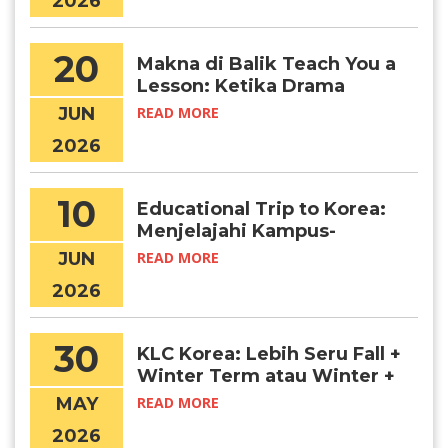
2026
20
Makna di Balik Teach You a
Lesson: Ketika Drama
Menjadi Awal Mimpi Belajar
JUN
READ MORE
di Korea
2026
10
Educational Trip to Korea:
Menjelajahi Kampus-
Kampus Terbaik di Korea
JUN
READ MORE
Selatan Secara Langsung
2026
30
KLC Korea: Lebih Seru Fall +
Winter Term atau Winter +
Spring Term?
MAY
READ MORE
2026