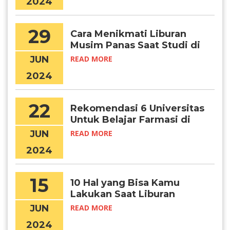
2024
29
Cara Menikmati Liburan
Musim Panas Saat Studi di
Korea
JUN
READ MORE
2024
22
Rekomendasi 6 Universitas
Untuk Belajar Farmasi di
Korea
JUN
READ MORE
2024
15
10 Hal yang Bisa Kamu
Lakukan Saat Liburan
Musim Panas di Korea
JUN
READ MORE
Selatan
2024