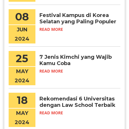
08
Festival Kampus di Korea
Selatan yang Paling Populer
JUN
READ MORE
2024
25
7 Jenis Kimchi yang Wajib
Kamu Coba
MAY
READ MORE
2024
18
Rekomendasi 6 Universitas
dengan Law School Terbaik
di Korea
MAY
READ MORE
2024