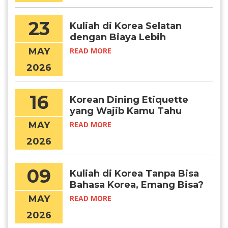
23
Kuliah di Korea Selatan
dengan Biaya Lebih
Terjangkau? Daejeon
MAY
READ MORE
Jawabannya!
2026
16
Korean Dining Etiquette
yang Wajib Kamu Tahu
Sebelum Makan Bareng
MAY
READ MORE
Orang Kore
2026
09
Kuliah di Korea Tanpa Bisa
Bahasa Korea, Emang Bisa?
MAY
READ MORE
2026