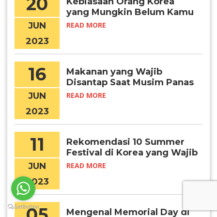
20
Kebiasaan Orang Korea
yang Mungkin Belum Kamu
Tahu
JUN
READ MORE
2023
16
Makanan yang Wajib
Disantap Saat Musim Panas
di Korea
JUN
READ MORE
2023
11
Rekomendasi 10 Summer
Festival di Korea yang Wajib
Kamu Kunjungi
JUN
READ MORE
2023
05
Mengenal Memorial Day di