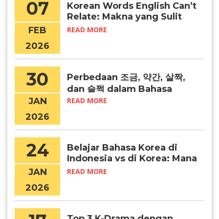
07
Korean Words English Can’t
Relate: Makna yang Sulit
Diterjemahkan
FEB
READ MORE
2026
30
Perbedaan 조금, 약간, 살짝,
dan 슬쩍 dalam Bahasa
Korea
JAN
READ MORE
2026
24
Belajar Bahasa Korea di
Indonesia vs di Korea: Mana
yang Lebih Efektif?
JAN
READ MORE
2026
Top 3 K-Drama dengan