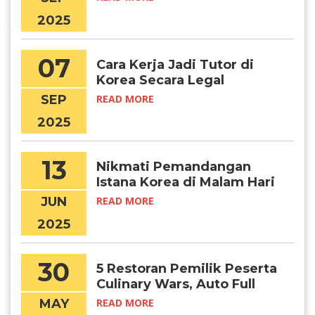
2025
07
Cara Kerja Jadi Tutor di
Korea Secara Legal
SEP
READ MORE
2025
13
Nikmati Pemandangan
Istana Korea di Malam Hari
Lewat Program Ini
JUN
READ MORE
2025
30
5 Restoran Pemilik Peserta
Culinary Wars, Auto Full
Booked!
MAY
READ MORE