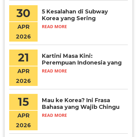
30
5 Kesalahan di Subway
Korea yang Sering
Dilakukan Turis
APR
READ MORE
2026
21
Kartini Masa Kini:
Perempuan Indonesia yang
Menembus Batas Lewat
APR
READ MORE
Pendidikan Global
2026
15
Mau ke Korea? Ini Frasa
Bahasa yang Wajib Chingu
Ketahui!
APR
READ MORE
2026