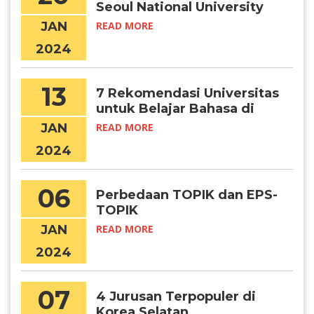
Seoul National University
JAN
READ MORE
2024
13
7 Rekomendasi Universitas
untuk Belajar Bahasa di
Korea
JAN
READ MORE
2024
06
Perbedaan TOPIK dan EPS-
TOPIK
JAN
READ MORE
2024
07
4 Jurusan Terpopuler di
Korea Selatan