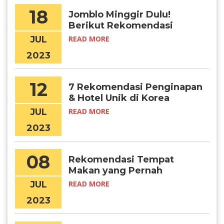
18
Jomblo Minggir Dulu!
Berikut Rekomendasi
Tempat Nge-date di Seoul!
JUL
READ MORE
2023
12
7 Rekomendasi Penginapan
& Hotel Unik di Korea
Selatan
JUL
READ MORE
2023
08
Rekomendasi Tempat
Makan yang Pernah
Dikunjungi Idol Kpop
JUL
READ MORE
2023