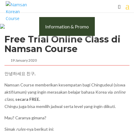
Information & Promo
Free Trial Online Class di
Namsan Course
19 January 2020
안녕하세요
친구
,
Namsan Course memberikan kesempatan bagi Chingudeul (siswa
aktif/umum) yang ingin merasakan belajar bahasa Korea via
online
class,
secara FREE.
Chingu juga bisa memilih jadwal serta level yang ingin diikuti.
Mau? Caranya gimana?
Simak
rules-
nya berikut ini: