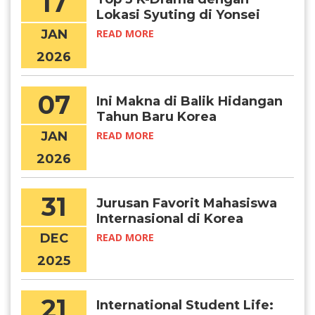
17
Lokasi Syuting di Yonsei
University
JAN
READ MORE
2026
07
Ini Makna di Balik Hidangan
Tahun Baru Korea
JAN
READ MORE
2026
31
Jurusan Favorit Mahasiswa
Internasional di Korea
DEC
READ MORE
2025
21
International Student Life: