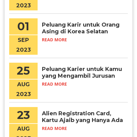
2023
01
Peluang Karir untuk Orang
Asing di Korea Selatan
SEP
READ MORE
2023
25
Peluang Karier untuk Kamu
yang Mengambil Jurusan
Bahasa Korea
AUG
READ MORE
2023
23
Alien Registration Card,
Kartu Ajaib yang Hanya Ada
di Korea!
AUG
READ MORE