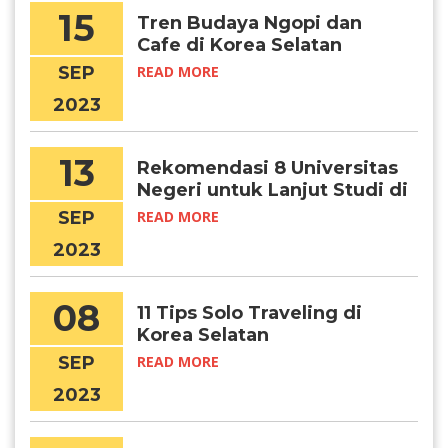
15
Tren Budaya Ngopi dan
Cafe di Korea Selatan
SEP
READ MORE
2023
13
Rekomendasi 8 Universitas
Negeri untuk Lanjut Studi di
Korea Selatan
SEP
READ MORE
2023
08
11 Tips Solo Traveling di
Korea Selatan
SEP
READ MORE
2023