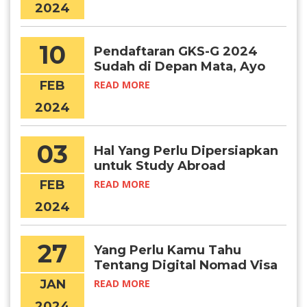
2024
10
Pendaftaran GKS-G 2024
Sudah di Depan Mata, Ayo
Persiapkan Diri!
FEB
READ MORE
2024
03
Hal Yang Perlu Dipersiapkan
untuk Study Abroad
FEB
READ MORE
2024
27
Yang Perlu Kamu Tahu
Tentang Digital Nomad Visa
Korea
JAN
READ MORE
2024