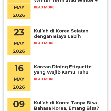
Winter Term atau Winter +
Spring Term?
MAY
READ MORE
2026
23
Kuliah di Korea Selatan
dengan Biaya Lebih
Terjangkau? Daejeon
MAY
READ MORE
Jawabannya!
2026
16
Korean Dining Etiquette
yang Wajib Kamu Tahu
Sebelum Makan Bareng
MAY
READ MORE
Orang Kore
2026
09
Kuliah di Korea Tanpa Bisa
Bahasa Korea, Emang Bisa?