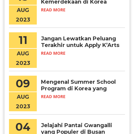
Kemerdekaan di Korea
Selatan
AUG
READ MORE
2023
11
Jangan Lewatkan Peluang
Terakhir untuk Apply K’Arts
2024
AUG
READ MORE
2023
09
Mengenal Summer School
Program di Korea yang
Semakin Diminati
AUG
READ MORE
2023
04
Jelajahi Pantai Gwangalli
yang Populer di Busan