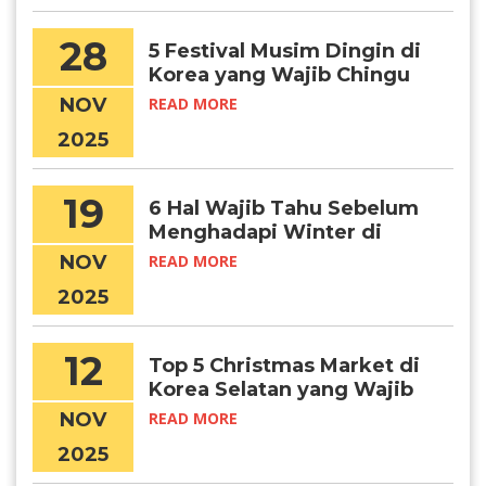
28
5 Festival Musim Dingin di
Korea yang Wajib Chingu
Kunjungi
NOV
READ MORE
2025
19
6 Hal Wajib Tahu Sebelum
Menghadapi Winter di
Korea
NOV
READ MORE
2025
12
Top 5 Christmas Market di
Korea Selatan yang Wajib
Kamu Kunjungi, Chingu!
NOV
READ MORE
2025