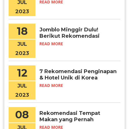
Korea
JUL
READ MORE
2023
18
Jomblo Minggir Dulu!
Berikut Rekomendasi
Tempat Nge-date di Seoul!
JUL
READ MORE
2023
12
7 Rekomendasi Penginapan
& Hotel Unik di Korea
Selatan
JUL
READ MORE
2023
08
Rekomendasi Tempat
Makan yang Pernah
Dikunjungi Idol Kpop
JUL
READ MORE