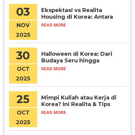
03
Ekspektasi vs Realita
Housing di Korea: Antara
Foto Dabang dan Kondisi
NOV
READ MORE
Sebenarnya
2025
30
Halloween di Korea: Dari
Budaya Seru hingga
Tragedi Itaewon, dan
OCT
READ MORE
Pelajaran untuk Pelajar
2025
25
Mimpi Kuliah atau Kerja di
Korea? Ini Realita & Tips
Suksesnya, Chingudeul!
OCT
READ MORE
2025