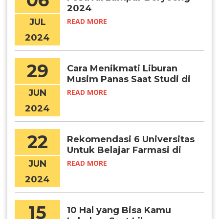
06
2024
JUL
READ MORE
2024
29
Cara Menikmati Liburan
Musim Panas Saat Studi di
Korea
JUN
READ MORE
2024
22
Rekomendasi 6 Universitas
Untuk Belajar Farmasi di
Korea
JUN
READ MORE
2024
15
10 Hal yang Bisa Kamu