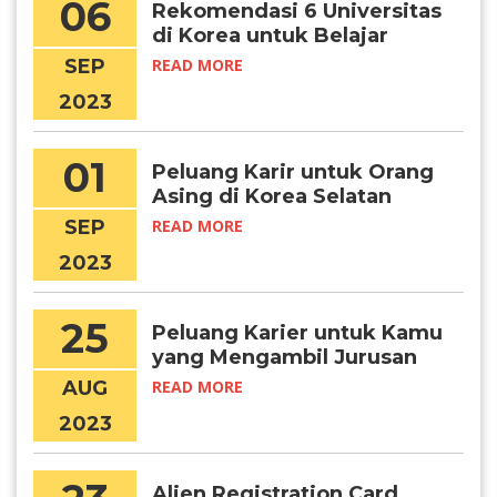
06
Rekomendasi 6 Universitas
di Korea untuk Belajar
Matematika
SEP
READ MORE
2023
01
Peluang Karir untuk Orang
Asing di Korea Selatan
SEP
READ MORE
2023
25
Peluang Karier untuk Kamu
yang Mengambil Jurusan
Bahasa Korea
AUG
READ MORE
2023
Alien Registration Card,