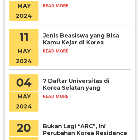
di Korea
MAY
READ MORE
2024
11
Jenis Beasiswa yang Bisa
Kamu Kejar di Korea
University
MAY
READ MORE
2024
04
7 Daftar Universitas di
Korea Selatan yang
Menawarkan Program
MAY
READ MORE
Summer School
2024
20
Bukan Lagi “ARC”, Ini
Perubahan Korea Residence