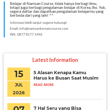
Belajar di Namsan Course, tidak hanya berbagi ilmu,
tetapi juga berbagi pengalaman belajar di Korea, lho.
Yuk,
segera daftar dan dapatkan pengalaman belajarmu yang
berbeda dari yang lain! ^^
Informasi lebih lanjut segera hubungi:
Email: info@namsankoreancourse.com
WA: 0877 8177 1496
Latest Information
15
5 Alasan Kenapa Kamu
Harus ke Busan Saat Musim
Panas
JUL
READ MORE
2026
07
7 Hal Seru yang Bisa