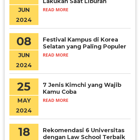
Lakukan Saat Liburan
Musim Panas di Korea
JUN
READ MORE
Selatan
2024
08
Festival Kampus di Korea
Selatan yang Paling Populer
JUN
READ MORE
2024
25
7 Jenis Kimchi yang Wajib
Kamu Coba
MAY
READ MORE
2024
18
Rekomendasi 6 Universitas
dengan Law School Terbaik