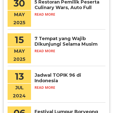
30
5 Restoran Pemilik Peserta
Culinary Wars, Auto Full
Booked!
MAY
READ MORE
2025
15
7 Tempat yang Wajib
Dikunjungi Selama Musim
Panas di Korea
MAY
READ MORE
2025
13
Jadwal TOPIK 96 di
Indonesia
JUL
READ MORE
2024
Festival Lumpur Boryeong