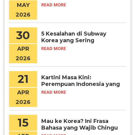
MAY
READ MORE
2026
30
5 Kesalahan di Subway
Korea yang Sering
Dilakukan Turis
APR
READ MORE
2026
21
Kartini Masa Kini:
Perempuan Indonesia yang
Menembus Batas Lewat
APR
READ MORE
Pendidikan Global
2026
15
Mau ke Korea? Ini Frasa
Bahasa yang Wajib Chingu
Ketahui!