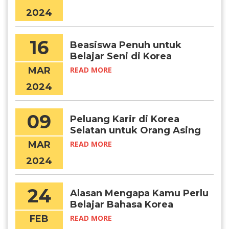
2024
16
Beasiswa Penuh untuk
Belajar Seni di Korea
Selatan
MAR
READ MORE
2024
09
Peluang Karir di Korea
Selatan untuk Orang Asing
MAR
READ MORE
2024
24
Alasan Mengapa Kamu Perlu
Belajar Bahasa Korea
FEB
READ MORE