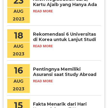
23
Kartu Ajaib yang Hanya Ada
di Korea!
AUG
READ MORE
2023
18
Rekomendasi 6 Universitas
di Korea untuk Lanjut Studi
Psikologi
AUG
READ MORE
2023
16
Pentingnya Memiliki
Asuransi saat Study Abroad
AUG
READ MORE
2023
15
Fakta Menarik dari Hari