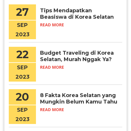
27
Tips Mendapatkan
Beasiswa di Korea Selatan
Tahun 2024
SEP
READ MORE
2023
22
Budget Traveling di Korea
Selatan, Murah Nggak Ya?
SEP
READ MORE
2023
20
8 Fakta Korea Selatan yang
Mungkin Belum Kamu Tahu
SEP
READ MORE
2023