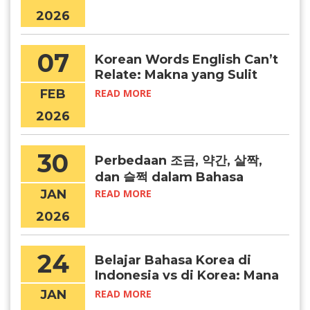
2026
07
Korean Words English Can’t
Relate: Makna yang Sulit
Diterjemahkan
FEB
READ MORE
2026
30
Perbedaan 조금, 약간, 살짝,
dan 슬쩍 dalam Bahasa
Korea
JAN
READ MORE
2026
24
Belajar Bahasa Korea di
Indonesia vs di Korea: Mana
yang Lebih Efektif?
JAN
READ MORE