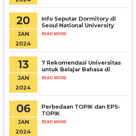
20
Info Seputar Dormitory di
Seoul National University
JAN
READ MORE
2024
13
7 Rekomendasi Universitas
untuk Belajar Bahasa di
Korea
JAN
READ MORE
2024
06
Perbedaan TOPIK dan EPS-
TOPIK
JAN
READ MORE
2024