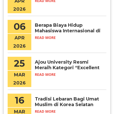
APR
READ MORE
2026
06
Berapa Biaya Hidup
Mahasiswa Internasional di
Seoul per Bulan?
APR
READ MORE
2026
25
Ajou University Resmi
Meraih Kategori “Excellent
Certified University” (IEQAS)
MAR
READ MORE
2026–2027
2026
16
Tradisi Lebaran Bagi Umat
Muslim di Korea Selatan
MAR
READ MORE