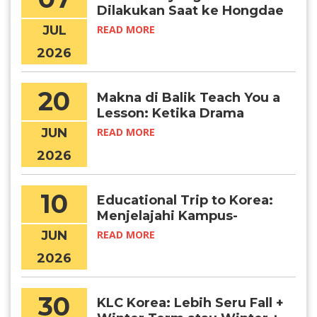
Dilakukan Saat ke Hongdae
JUL
READ MORE
2026
20
Makna di Balik Teach You a
Lesson: Ketika Drama
Menjadi Awal Mimpi Belajar
JUN
READ MORE
di Korea
2026
10
Educational Trip to Korea:
Menjelajahi Kampus-
Kampus Terbaik di Korea
JUN
READ MORE
Selatan Secara Langsung
2026
30
KLC Korea: Lebih Seru Fall +