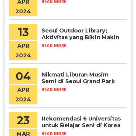
Card yang Perlu Kamu Tahu
APR
READ MORE
2024
13
Seoul Outdoor Library;
Aktivitas yang Bikin Makin
Produktif di 2024
APR
READ MORE
2024
04
Nikmati Liburan Musim
Semi di Seoul Grand Park
APR
READ MORE
2024
23
Rekomendasi 6 Universitas
untuk Belajar Seni di Korea
MAR
READ MORE