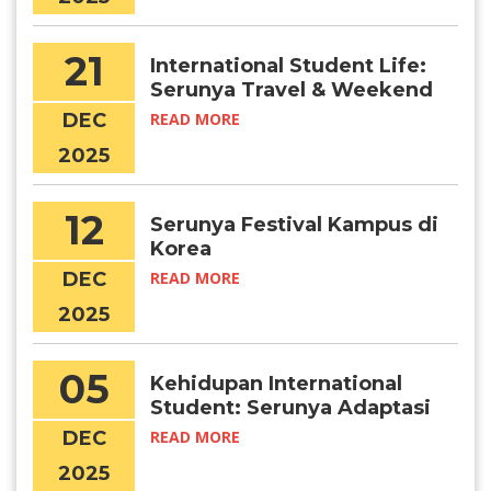
21
International Student Life:
Serunya Travel & Weekend
Getaways di Korea
DEC
READ MORE
2025
12
Serunya Festival Kampus di
Korea
DEC
READ MORE
2025
05
Kehidupan International
Student: Serunya Adaptasi
di Korea
DEC
READ MORE
2025