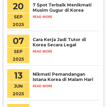
20
7 Spot Terbaik Menikmati
Musim Gugur di Korea
Selatan
SEP
READ MORE
2025
07
Cara Kerja Jadi Tutor di
Korea Secara Legal
SEP
READ MORE
2025
13
Nikmati Pemandangan
Istana Korea di Malam Hari
Lewat Program Ini
JUN
READ MORE
2025