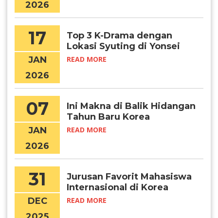
2026
17
Top 3 K-Drama dengan
Lokasi Syuting di Yonsei
University
JAN
READ MORE
2026
07
Ini Makna di Balik Hidangan
Tahun Baru Korea
JAN
READ MORE
2026
31
Jurusan Favorit Mahasiswa
Internasional di Korea
DEC
READ MORE
2025