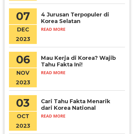
07
4 Jurusan Terpopuler di
Korea Selatan
DEC
READ MORE
2023
06
Mau Kerja di Korea? Wajib
Tahu Fakta Ini!
NOV
READ MORE
2023
03
Cari Tahu Fakta Menarik
dari Korea National
Foundation Day
OCT
READ MORE
2023