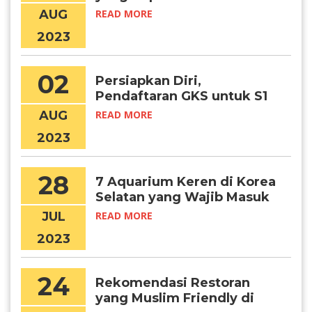
AUG
READ MORE
2023
02
Persiapkan Diri,
Pendaftaran GKS untuk S1
Hampir Dimulai!
AUG
READ MORE
2023
28
7 Aquarium Keren di Korea
Selatan yang Wajib Masuk
Bucketlist
JUL
READ MORE
2023
24
Rekomendasi Restoran
yang Muslim Friendly di