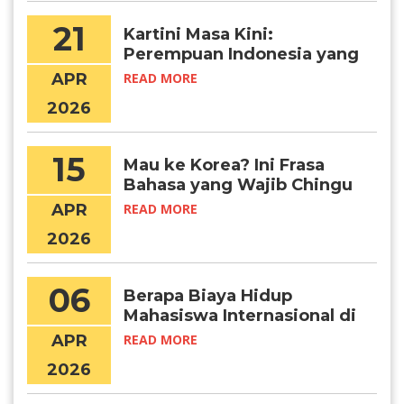
21
Kartini Masa Kini:
Perempuan Indonesia yang
Menembus Batas Lewat
APR
READ MORE
Pendidikan Global
2026
15
Mau ke Korea? Ini Frasa
Bahasa yang Wajib Chingu
Ketahui!
APR
READ MORE
2026
06
Berapa Biaya Hidup
Mahasiswa Internasional di
Seoul per Bulan?
APR
READ MORE
2026