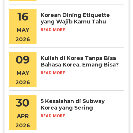
16
Korean Dining Etiquette
yang Wajib Kamu Tahu
Sebelum Makan Bareng
MAY
READ MORE
Orang Kore
2026
09
Kuliah di Korea Tanpa Bisa
Bahasa Korea, Emang Bisa?
MAY
READ MORE
2026
30
5 Kesalahan di Subway
Korea yang Sering
Dilakukan Turis
APR
READ MORE
2026