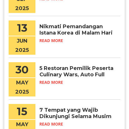
2025
13
Nikmati Pemandangan
Istana Korea di Malam Hari
Lewat Program Ini
JUN
READ MORE
2025
30
5 Restoran Pemilik Peserta
Culinary Wars, Auto Full
Booked!
MAY
READ MORE
2025
15
7 Tempat yang Wajib
Dikunjungi Selama Musim
Panas di Korea
MAY
READ MORE