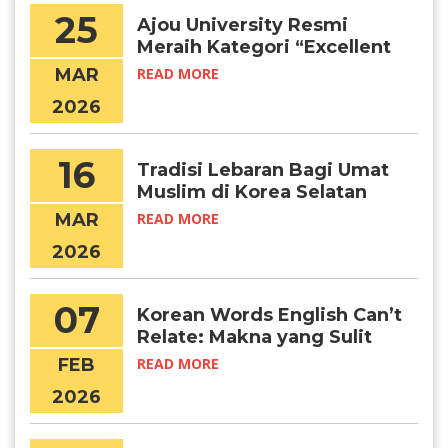
25
Ajou University Resmi
Meraih Kategori “Excellent
Certified University” (IEQAS)
MAR
READ MORE
2026–2027
2026
16
Tradisi Lebaran Bagi Umat
Muslim di Korea Selatan
MAR
READ MORE
2026
07
Korean Words English Can’t
Relate: Makna yang Sulit
Diterjemahkan
FEB
READ MORE
2026