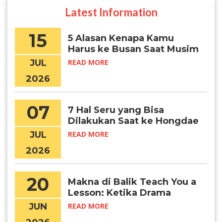
Latest Information
15
5 Alasan Kenapa Kamu
Harus ke Busan Saat Musim
Panas
JUL
READ MORE
2026
07
7 Hal Seru yang Bisa
Dilakukan Saat ke Hongdae
JUL
READ MORE
2026
20
Makna di Balik Teach You a
Lesson: Ketika Drama
Menjadi Awal Mimpi Belajar
JUN
READ MORE
di Korea