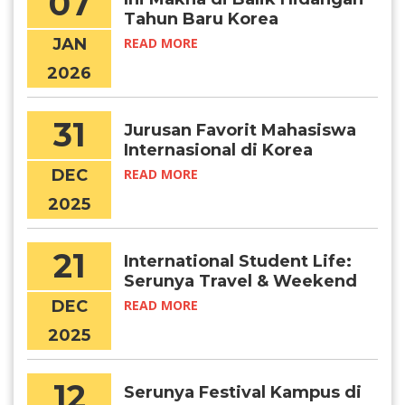
07
Tahun Baru Korea
JAN
READ MORE
2026
31
Jurusan Favorit Mahasiswa
Internasional di Korea
DEC
READ MORE
2025
21
International Student Life:
Serunya Travel & Weekend
Getaways di Korea
DEC
READ MORE
2025
12
Serunya Festival Kampus di