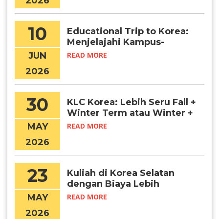
2026
10
Educational Trip to Korea:
Menjelajahi Kampus-
Kampus Terbaik di Korea
JUN
READ MORE
Selatan Secara Langsung
2026
30
KLC Korea: Lebih Seru Fall +
Winter Term atau Winter +
Spring Term?
MAY
READ MORE
2026
23
Kuliah di Korea Selatan
dengan Biaya Lebih
Terjangkau? Daejeon
MAY
READ MORE
Jawabannya!
2026