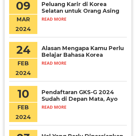
09
Peluang Karir di Korea
Selatan untuk Orang Asing
MAR
READ MORE
2024
24
Alasan Mengapa Kamu Perlu
Belajar Bahasa Korea
FEB
READ MORE
2024
10
Pendaftaran GKS-G 2024
Sudah di Depan Mata, Ayo
Persiapkan Diri!
FEB
READ MORE
2024