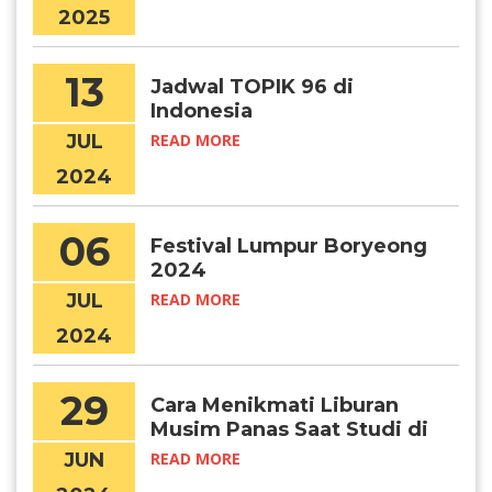
2025
13
Jadwal TOPIK 96 di
Indonesia
JUL
READ MORE
2024
06
Festival Lumpur Boryeong
2024
JUL
READ MORE
2024
29
Cara Menikmati Liburan
Musim Panas Saat Studi di
Korea
JUN
READ MORE