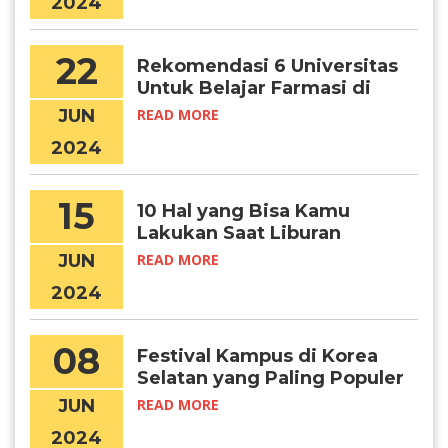
2024
22
Rekomendasi 6 Universitas
Untuk Belajar Farmasi di
Korea
JUN
READ MORE
2024
15
10 Hal yang Bisa Kamu
Lakukan Saat Liburan
Musim Panas di Korea
JUN
READ MORE
Selatan
2024
08
Festival Kampus di Korea
Selatan yang Paling Populer
JUN
READ MORE
2024