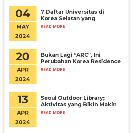
04
7 Daftar Universitas di
Korea Selatan yang
Menawarkan Program
MAY
READ MORE
Summer School
2024
20
Bukan Lagi “ARC”, Ini
Perubahan Korea Residence
Card yang Perlu Kamu Tahu
APR
READ MORE
2024
13
Seoul Outdoor Library;
Aktivitas yang Bikin Makin
Produktif di 2024
APR
READ MORE
2024