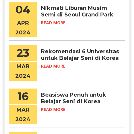
04
Nikmati Liburan Musim
Semi di Seoul Grand Park
APR
READ MORE
2024
23
Rekomendasi 6 Universitas
untuk Belajar Seni di Korea
MAR
READ MORE
2024
16
Beasiswa Penuh untuk
Belajar Seni di Korea
Selatan
MAR
READ MORE
2024