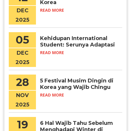
Korea
DEC
READ MORE
2025
05
Kehidupan International
Student: Serunya Adaptasi
di Korea
DEC
READ MORE
2025
28
5 Festival Musim Dingin di
Korea yang Wajib Chingu
Kunjungi
NOV
READ MORE
2025
19
6 Hal Wajib Tahu Sebelum
Menghadapi Winter di