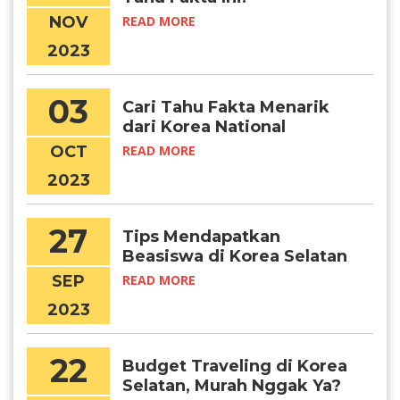
NOV
READ MORE
2023
03
Cari Tahu Fakta Menarik
dari Korea National
Foundation Day
OCT
READ MORE
2023
27
Tips Mendapatkan
Beasiswa di Korea Selatan
Tahun 2024
SEP
READ MORE
2023
22
Budget Traveling di Korea
Selatan, Murah Nggak Ya?