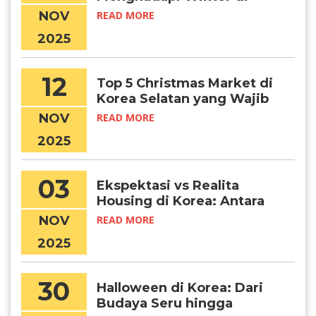
Korea
NOV
READ MORE
2025
12
Top 5 Christmas Market di
Korea Selatan yang Wajib
Kamu Kunjungi, Chingu!
NOV
READ MORE
2025
03
Ekspektasi vs Realita
Housing di Korea: Antara
Foto Dabang dan Kondisi
NOV
READ MORE
Sebenarnya
2025
30
Halloween di Korea: Dari
Budaya Seru hingga