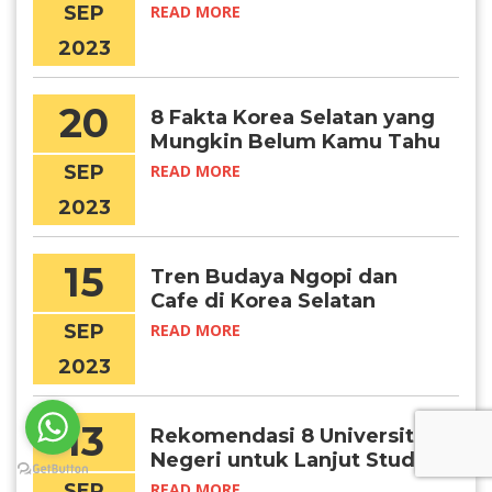
SEP
READ MORE
2023
20
8 Fakta Korea Selatan yang
Mungkin Belum Kamu Tahu
SEP
READ MORE
2023
15
Tren Budaya Ngopi dan
Cafe di Korea Selatan
SEP
READ MORE
2023
13
Rekomendasi 8 Universitas
Negeri untuk Lanjut Studi di
Korea Selatan
SEP
READ MORE