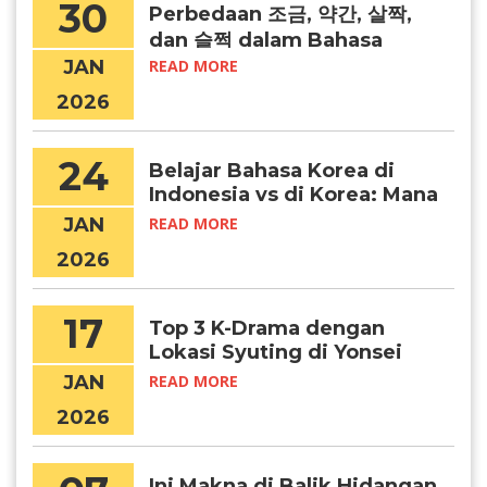
30
Perbedaan 조금, 약간, 살짝,
dan 슬쩍 dalam Bahasa
Korea
JAN
READ MORE
2026
24
Belajar Bahasa Korea di
Indonesia vs di Korea: Mana
yang Lebih Efektif?
JAN
READ MORE
2026
17
Top 3 K-Drama dengan
Lokasi Syuting di Yonsei
University
JAN
READ MORE
2026
Ini Makna di Balik Hidangan