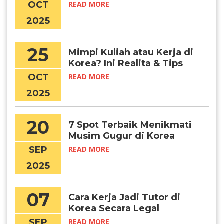
Tragedi Itaewon, dan
OCT
READ MORE
Pelajaran untuk Pelajar
2025
25
Mimpi Kuliah atau Kerja di
Korea? Ini Realita & Tips
Suksesnya, Chingudeul!
OCT
READ MORE
2025
20
7 Spot Terbaik Menikmati
Musim Gugur di Korea
Selatan
SEP
READ MORE
2025
07
Cara Kerja Jadi Tutor di
Korea Secara Legal
SEP
READ MORE