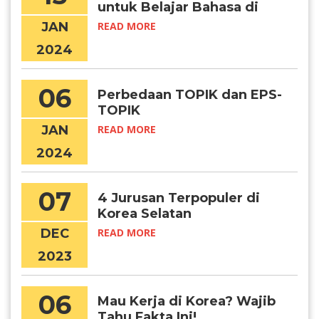
untuk Belajar Bahasa di
Korea
JAN
READ MORE
2024
06
Perbedaan TOPIK dan EPS-
TOPIK
JAN
READ MORE
2024
07
4 Jurusan Terpopuler di
Korea Selatan
DEC
READ MORE
2023
06
Mau Kerja di Korea? Wajib
Tahu Fakta Ini!