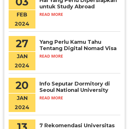
03
Hal Yang Perlu Dipersiapkan
untuk Study Abroad
FEB
READ MORE
2024
27
Yang Perlu Kamu Tahu
Tentang Digital Nomad Visa
Korea
JAN
READ MORE
2024
20
Info Seputar Dormitory di
Seoul National University
JAN
READ MORE
2024
13
7 Rekomendasi Universitas