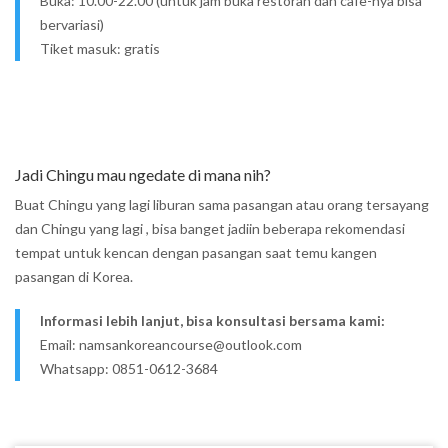
Buka: 10.00-22.00 (untuk jam buka restoran dan cafe-nya bisa
bervariasi)
Tiket masuk: gratis
Jadi Chingu mau ngedate di mana nih?
Buat Chingu yang lagi liburan sama pasangan atau orang tersayang
dan Chingu yang lagi
, bisa banget jadiin beberapa rekomendasi
tempat untuk kencan dengan pasangan saat temu kangen
pasangan di Korea.
Informasi lebih lanjut, bisa konsultasi bersama kami:
Email: namsankoreancourse@outlook.com
Whatsapp: 0851-0612-3684