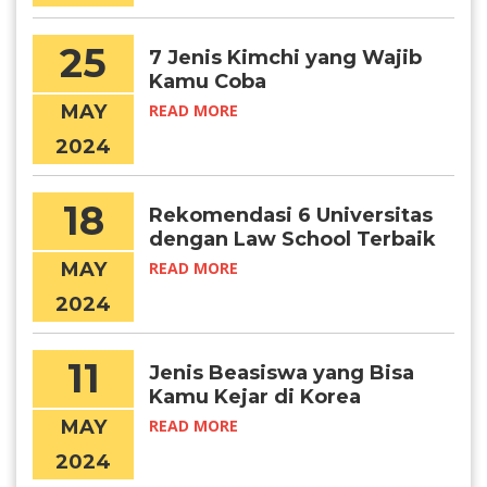
25
7 Jenis Kimchi yang Wajib
Kamu Coba
MAY
READ MORE
2024
18
Rekomendasi 6 Universitas
dengan Law School Terbaik
di Korea
MAY
READ MORE
2024
11
Jenis Beasiswa yang Bisa
Kamu Kejar di Korea
University
MAY
READ MORE
2024