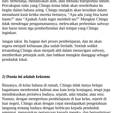
hari: berbelanja, menanyakan arah, atau menaiki transportasi umum.
Percakapan rutin yang Chingu temui tidak akan sesederhana itu
begitu dalam bahasa asing. Chingu mungkin akan kesulitan dalam
memahami kasir ketika mereka bertanya, “Apa ada yang bisa kami
bantu?” atau “Apakah Anda ingin membeli tas?” Mungkin Chingu
tidak mendengar pengumumannya, melewatkan perhentian
subway
dan harus turun tiga pemberhentian dari tempat yang Chingu
inginkan.
Jangan takut. Itu bagian dari proses pembelajaran, dan itu akan
segera menjadi kebiasaan jika sudah berlatih. Setelah sedikit
tersandung,Chingu akan menjadi ahli dalam menavigasi
subwa
y,
memberikan petunjuk arah, dan bahkan mungkin dianggap sebagai
penduduk lokal.
2) Dunia ini adalah kelasmu
Biasanya, di kelas bahasa di rumah, Chingu tidak hanya belajar
bagaimana membentuk kalimat atau kata kerja konjugasi, tetapi juga
mendiskusikan peristiwa budaya, sejarah, adat istiadat, atau seni.
Namun, dengan memperluas pembelajaran di luar kelas, seperti di
luar negeri, Chingu akan dengan cepat mendapatkan pengetahuan
langsung tentang budaya dengan berbicara kepada penduduk
setempat, mengajukan pertanyaan kepada mereka, dan berpartisipasi