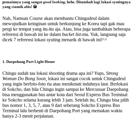
pemainnya yang sangat
good looking,
hehe. Ditambah lagi lokasi syutingnya
yang ciamik abis! 😀
Nah, Namsan Course akan membantu Chingudeul dalam
mewujudkan keinginan untuk berkunjung ke Korea tapi gak mau
pergi ke tempat yang itu-itu aja. Atau, bisa juga tambahkan beberapa
referensi di bawah ini ke dalam
bucket list
-mu. Yuk, langsung saja
dicek 7 referensi lokasi syuting menarik di bawah ini!^^
1. Daepohang Port Light House
Chingu sudah tau lokasi shooting drama apa ini? Yups,
Strong
Woman Do Bong Soon,
lokasi ini sangat cocok untuk Chingudeul
yang ingin berfoto-foto ria atau menikmati indahnya laut. Berlokasi
di Sokcho, dan bila Chingu ingin sampai ke Mercusuar Daepohang
bisa menggunakan bus antar kota dari Seoul Express Bus Terminal
ke Sokcho selama kurang lebih 3 jam. Setelah itu, Chingu bisa pilih
bus nomor 1, 3, 5, 7, atau 9 dari seberang Sokcho Express Bus
Terminal lalu berhenti di Daepohang Port yang memakan waktu
hanya 2-3 menit perjalanan.