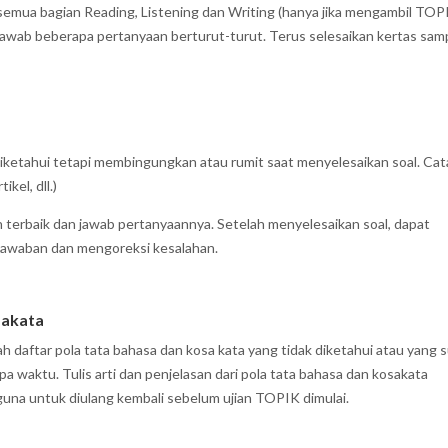
 semua bagian Reading, Listening dan Writing (hanya jika mengambil TOPI
wab beberapa pertanyaan berturut-turut. Terus selesaikan kertas sam
 diketahui tetapi membingungkan atau rumit saat menyelesaikan soal. Cat
kel, dll.)
n terbaik dan jawab pertanyaannya. Setelah menyelesaikan soal, dapat
jawaban dan mengoreksi kesalahan.
sakata
 daftar pola tata bahasa dan kosa kata yang tidak diketahui atau yang 
a waktu. Tulis arti dan penjelasan dari pola tata bahasa dan kosakata
rguna untuk diulang kembali sebelum ujian TOPIK dimulai.