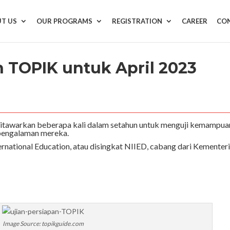
T US
OUR PROGRAMS
REGISTRATION
CAREER
CON
n TOPIK untuk April 2023
i ditawarkan beberapa kali dalam setahun untuk menguji kemampua
 pengalaman mereka.
ternational Education, atau disingkat NIIED, cabang dari Kementer
Image Source: topikguide.com