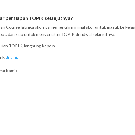
jar persiapan TOPIK selanjutnya?
n Course lalu jika skornya memenuhi minimal skor untuk masuk ke kela
ebut, dan siap untuk mengerjakan TOPIK di jadwal selanjutnya.
ujian TOPIK, langsung kepoin
ink
di sini
.
ama kami: