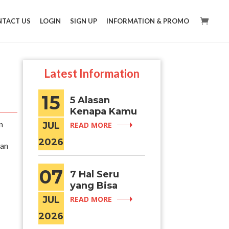
TACT US
LOGIN
SIGN UP
INFORMATION & PROMO
Latest Information
15
5 Alasan
Kenapa Kamu
Harus ke
n
JUL
READ MORE
Busan Saat
2026
Musim Panas
ian
07
7 Hal Seru
yang Bisa
Dilakukan
JUL
READ MORE
Saat ke
2026
Hongdae