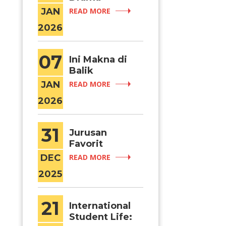
dengan
JAN
READ MORE
Lokasi
2026
Syuting di
Yonsei
University
07
Ini Makna di
Balik
Hidangan
JAN
READ MORE
Tahun Baru
2026
Korea
31
Jurusan
Favorit
Mahasiswa
DEC
READ MORE
Internasional
2025
di Korea
21
International
Student Life: