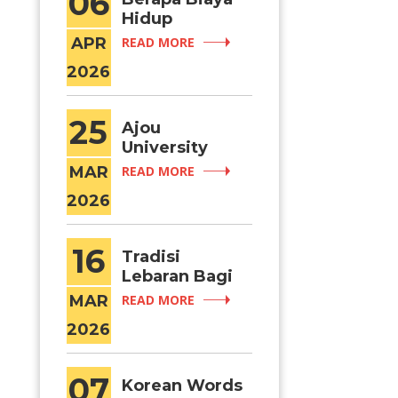
06
Hidup
Mahasiswa
APR
READ MORE
Internasional
2026
di Seoul per
s
Bulan?
25
Ajou
University
Resmi Meraih
MAR
READ MORE
Kategori
2026
“Excellent
Certified
University”
16
Tradisi
(IEQAS) 2026–
Lebaran Bagi
2027
Umat Muslim
MAR
READ MORE
di Korea
2026
Selatan
07
Korean Words