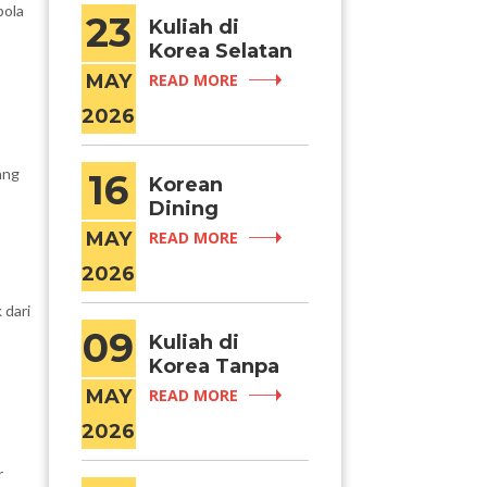
pola
23
Kuliah di
Korea Selatan
dengan Biaya
MAY
READ MORE
Lebih
2026
Terjangkau?
Daejeon
Jawabannya!
ang
16
Korean
Dining
Etiquette
MAY
READ MORE
yang Wajib
2026
Kamu Tahu
Sebelum
 dari
Makan
09
Kuliah di
Bareng Orang
Korea Tanpa
Kore
Bisa Bahasa
MAY
READ MORE
Korea, Emang
2026
Bisa?
r