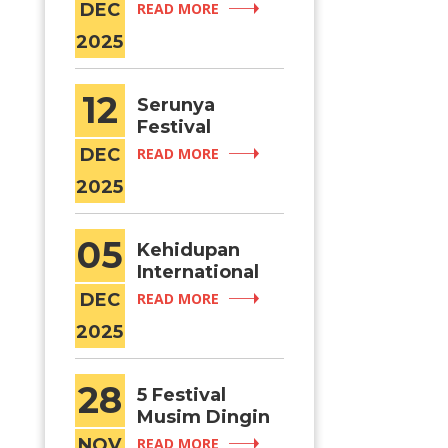
Serunya
DEC
READ MORE
Travel &
2025
Weekend
Getaways di
Korea
12
Serunya
Festival
Kampus di
DEC
READ MORE
Korea
2025
05
Kehidupan
International
Student:
DEC
READ MORE
Serunya
2025
Adaptasi di
Korea
28
5 Festival
Musim Dingin
di Korea yang
NOV
READ MORE