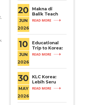
20
Makna di
Balik Teach
K,
You a Lesson:
JUN
READ MORE
Ketika Drama
2026
Menjadi Awal
Mimpi Belajar
di Korea
r,
10
Educational
Trip to Korea:
Menjelajahi
JUN
READ MORE
Kampus-
2026
Kampus
Terbaik di
Korea Selatan
30
KLC Korea:
Secara
Lebih Seru
Langsung
Fall + Winter
MAY
READ MORE
Term atau
2026
Winter +
Spring Term?