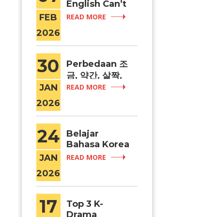
English Can’t
Relate: Makna
FEB
READ MORE
yang Sulit
2026
Diterjemahka
n
30
Perbedaan 조
금, 약간, 살짝,
dan 슬쩍
JAN
READ MORE
dalam Bahasa
2026
Korea
24
Belajar
Bahasa Korea
di Indonesia
JAN
READ MORE
vs di Korea:
2026
Mana yang
Lebih Efektif?
17
Top 3 K-
Drama