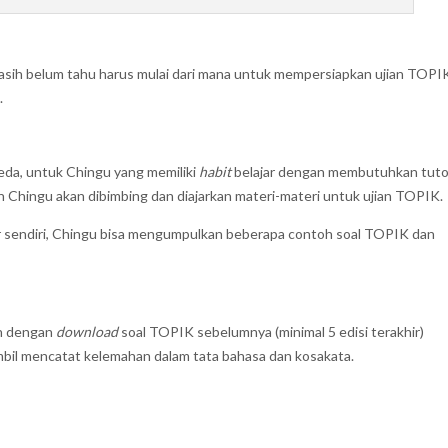
asih belum tahu harus mulai dari mana untuk mempersiapkan ujian TOPI
.
eda, untuk Chingu yang memiliki
habit
belajar dengan membutuhkan tuto
 Chingu akan dibimbing dan diajarkan materi-materi untuk ujian TOPIK.
r sendiri, Chingu bisa mengumpulkan beberapa contoh soal TOPIK dan
ah dengan
download
soal TOPIK sebelumnya (minimal 5 edisi terakhir)
ambil mencatat kelemahan dalam tata bahasa dan kosakata.