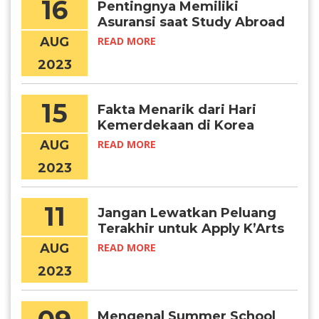
16
Pentingnya Memiliki
Asuransi saat Study Abroad
AUG
READ MORE
2023
15
Fakta Menarik dari Hari
Kemerdekaan di Korea
Selatan
AUG
READ MORE
2023
11
Jangan Lewatkan Peluang
Terakhir untuk Apply K’Arts
2024
AUG
READ MORE
2023
Mengenal Summer School