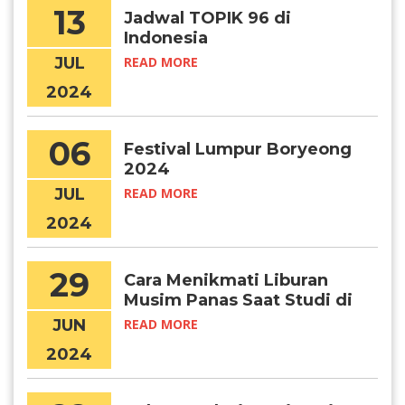
13
Jadwal TOPIK 96 di
Indonesia
JUL
READ MORE
2024
06
Festival Lumpur Boryeong
2024
JUL
READ MORE
2024
29
Cara Menikmati Liburan
Musim Panas Saat Studi di
Korea
JUN
READ MORE
2024