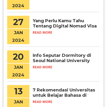
2024
27
Yang Perlu Kamu Tahu
Tentang Digital Nomad Visa
Korea
JAN
READ MORE
2024
20
Info Seputar Dormitory di
Seoul National University
JAN
READ MORE
2024
13
7 Rekomendasi Universitas
untuk Belajar Bahasa di
Korea
JAN
READ MORE