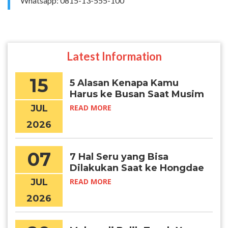
Whatsapp: 0815-13-555-100
Latest Information
15
5 Alasan Kenapa Kamu
Harus ke Busan Saat Musim
Panas
JUL
READ MORE
2026
07
7 Hal Seru yang Bisa
Dilakukan Saat ke Hongdae
JUL
READ MORE
2026