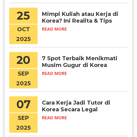
25
Mimpi Kuliah atau Kerja di
Korea? Ini Realita & Tips
Suksesnya, Chingudeul!
OCT
READ MORE
2025
20
7 Spot Terbaik Menikmati
Musim Gugur di Korea
Selatan
SEP
READ MORE
2025
07
Cara Kerja Jadi Tutor di
Korea Secara Legal
SEP
READ MORE
2025