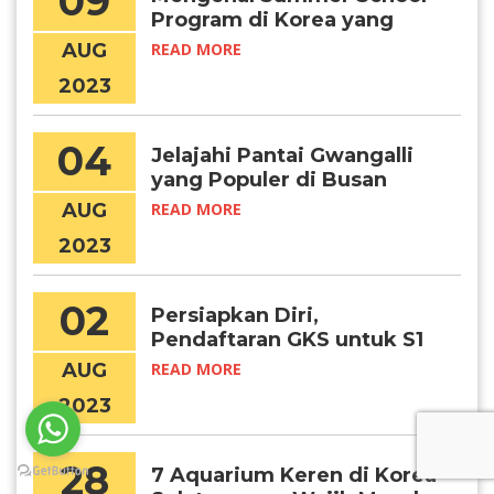
09
Program di Korea yang
Semakin Diminati
AUG
READ MORE
2023
04
Jelajahi Pantai Gwangalli
yang Populer di Busan
AUG
READ MORE
2023
02
Persiapkan Diri,
Pendaftaran GKS untuk S1
Hampir Dimulai!
AUG
READ MORE
2023
28
7 Aquarium Keren di Korea