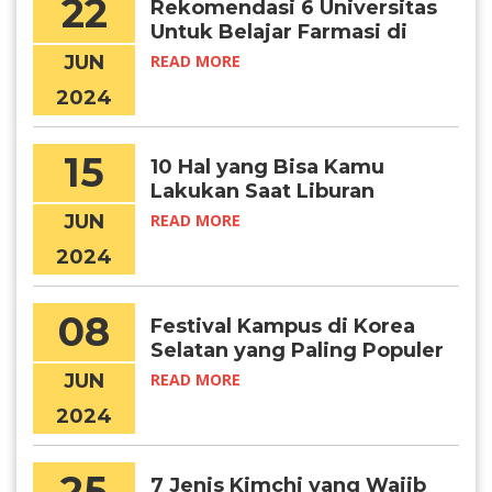
22
Rekomendasi 6 Universitas
Untuk Belajar Farmasi di
Korea
JUN
READ MORE
2024
15
10 Hal yang Bisa Kamu
Lakukan Saat Liburan
Musim Panas di Korea
JUN
READ MORE
Selatan
2024
08
Festival Kampus di Korea
Selatan yang Paling Populer
JUN
READ MORE
2024
25
7 Jenis Kimchi yang Wajib