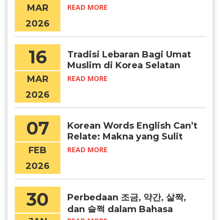
Certified University” (IEQAS)
MAR
READ MORE
2026–2027
2026
16
Tradisi Lebaran Bagi Umat
Muslim di Korea Selatan
MAR
READ MORE
2026
07
Korean Words English Can’t
Relate: Makna yang Sulit
Diterjemahkan
FEB
READ MORE
2026
30
Perbedaan 조금, 약간, 살짝,
dan 슬쩍 dalam Bahasa