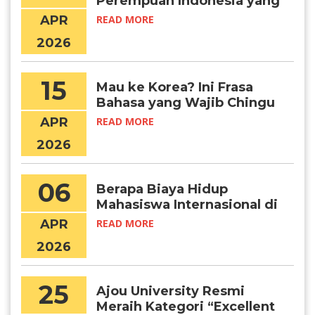
Perempuan Indonesia yang
Menembus Batas Lewat
APR
READ MORE
Pendidikan Global
2026
15
Mau ke Korea? Ini Frasa
Bahasa yang Wajib Chingu
Ketahui!
APR
READ MORE
2026
06
Berapa Biaya Hidup
Mahasiswa Internasional di
Seoul per Bulan?
APR
READ MORE
2026
25
Ajou University Resmi
Meraih Kategori “Excellent