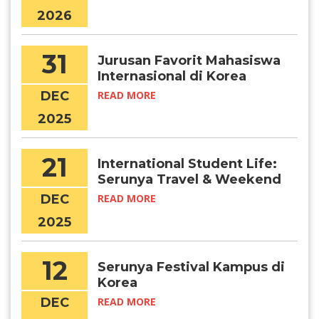
2026
31
Jurusan Favorit Mahasiswa
Internasional di Korea
DEC
READ MORE
2025
21
International Student Life:
Serunya Travel & Weekend
Getaways di Korea
DEC
READ MORE
2025
12
Serunya Festival Kampus di
Korea
DEC
READ MORE