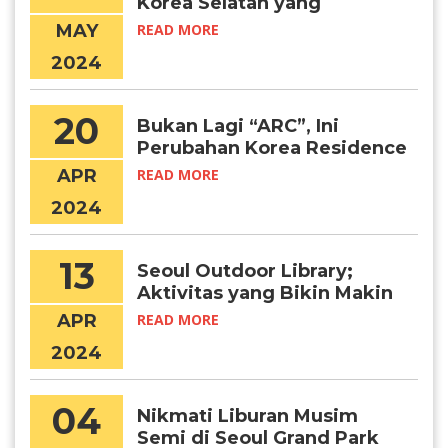
Korea Selatan yang
Menawarkan Program
MAY
READ MORE
Summer School
2024
20
Bukan Lagi “ARC”, Ini
Perubahan Korea Residence
Card yang Perlu Kamu Tahu
APR
READ MORE
2024
13
Seoul Outdoor Library;
Aktivitas yang Bikin Makin
Produktif di 2024
APR
READ MORE
2024
04
Nikmati Liburan Musim
Semi di Seoul Grand Park