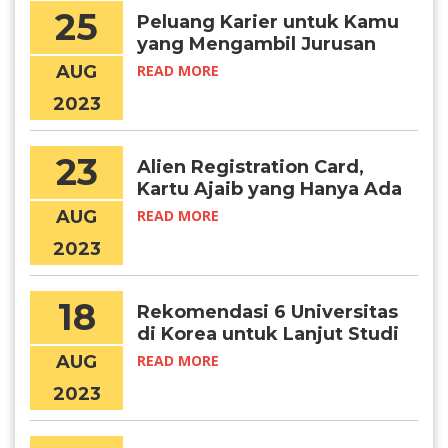
25
Peluang Karier untuk Kamu
yang Mengambil Jurusan
Bahasa Korea
AUG
READ MORE
2023
23
Alien Registration Card,
Kartu Ajaib yang Hanya Ada
di Korea!
AUG
READ MORE
2023
18
Rekomendasi 6 Universitas
di Korea untuk Lanjut Studi
Psikologi
AUG
READ MORE
2023