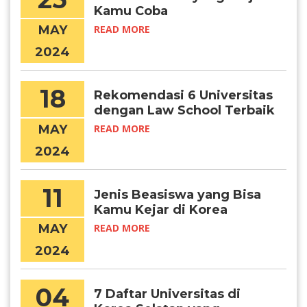
Kamu Coba
MAY
READ MORE
2024
18
Rekomendasi 6 Universitas
dengan Law School Terbaik
di Korea
MAY
READ MORE
2024
11
Jenis Beasiswa yang Bisa
Kamu Kejar di Korea
University
MAY
READ MORE
2024
04
7 Daftar Universitas di