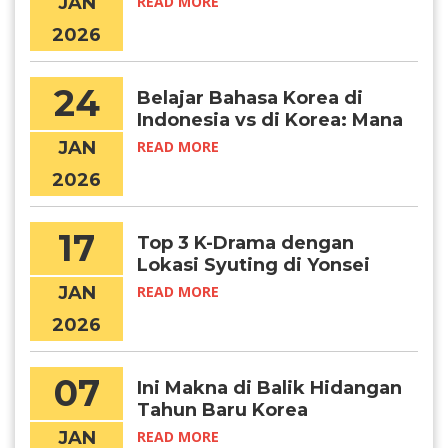
Korea
JAN
READ MORE
2026
24
Belajar Bahasa Korea di
Indonesia vs di Korea: Mana
yang Lebih Efektif?
JAN
READ MORE
2026
17
Top 3 K-Drama dengan
Lokasi Syuting di Yonsei
University
JAN
READ MORE
2026
07
Ini Makna di Balik Hidangan
Tahun Baru Korea
JAN
READ MORE