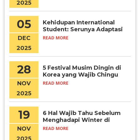
2025
05
Kehidupan International
Student: Serunya Adaptasi
di Korea
DEC
READ MORE
2025
28
5 Festival Musim Dingin di
Korea yang Wajib Chingu
Kunjungi
NOV
READ MORE
2025
19
6 Hal Wajib Tahu Sebelum
Menghadapi Winter di
Korea
NOV
READ MORE
2025