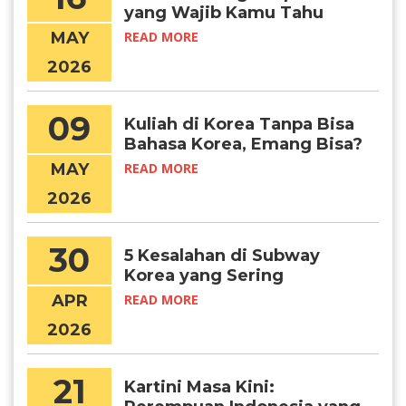
yang Wajib Kamu Tahu
Sebelum Makan Bareng
MAY
READ MORE
Orang Kore
2026
09
Kuliah di Korea Tanpa Bisa
Bahasa Korea, Emang Bisa?
MAY
READ MORE
2026
30
5 Kesalahan di Subway
Korea yang Sering
Dilakukan Turis
APR
READ MORE
2026
21
Kartini Masa Kini: