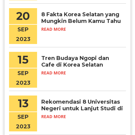
20
8 Fakta Korea Selatan yang
Mungkin Belum Kamu Tahu
SEP
READ MORE
2023
15
Tren Budaya Ngopi dan
Cafe di Korea Selatan
SEP
READ MORE
2023
13
Rekomendasi 8 Universitas
Negeri untuk Lanjut Studi di
Korea Selatan
SEP
READ MORE
2023