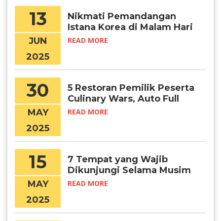
13
Nikmati Pemandangan
Istana Korea di Malam Hari
Lewat Program Ini
JUN
READ MORE
2025
30
5 Restoran Pemilik Peserta
Culinary Wars, Auto Full
Booked!
MAY
READ MORE
2025
15
7 Tempat yang Wajib
Dikunjungi Selama Musim
Panas di Korea
MAY
READ MORE
2025