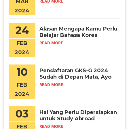
MAR
READ MORE
2024
24
Alasan Mengapa Kamu Perlu
Belajar Bahasa Korea
FEB
READ MORE
2024
10
Pendaftaran GKS-G 2024
Sudah di Depan Mata, Ayo
Persiapkan Diri!
FEB
READ MORE
2024
03
Hal Yang Perlu Dipersiapkan
untuk Study Abroad
FEB
READ MORE