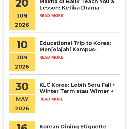
20
Makna di Balik Teach You a
Lesson: Ketika Drama
Menjadi Awal Mimpi Belajar
JUN
READ MORE
di Korea
2026
10
Educational Trip to Korea:
Menjelajahi Kampus-
Kampus Terbaik di Korea
JUN
READ MORE
Selatan Secara Langsung
2026
30
KLC Korea: Lebih Seru Fall +
Winter Term atau Winter +
Spring Term?
MAY
READ MORE
2026
16
Korean Dining Etiquette