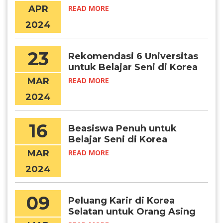
APR
READ MORE
2024
23
Rekomendasi 6 Universitas
untuk Belajar Seni di Korea
MAR
READ MORE
2024
16
Beasiswa Penuh untuk
Belajar Seni di Korea
Selatan
MAR
READ MORE
2024
09
Peluang Karir di Korea
Selatan untuk Orang Asing