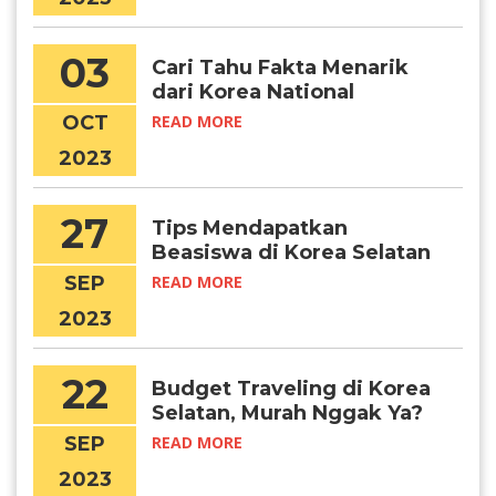
03
Cari Tahu Fakta Menarik
dari Korea National
Foundation Day
OCT
READ MORE
2023
27
Tips Mendapatkan
Beasiswa di Korea Selatan
Tahun 2024
SEP
READ MORE
2023
22
Budget Traveling di Korea
Selatan, Murah Nggak Ya?
SEP
READ MORE
2023