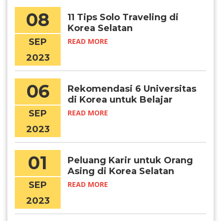
08
11 Tips Solo Traveling di
Korea Selatan
SEP
READ MORE
2023
06
Rekomendasi 6 Universitas
di Korea untuk Belajar
Matematika
SEP
READ MORE
2023
01
Peluang Karir untuk Orang
Asing di Korea Selatan
SEP
READ MORE
2023